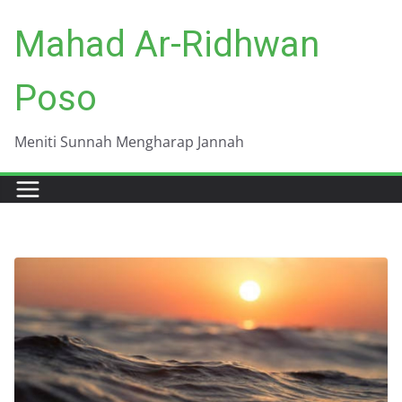
Skip
Mahad Ar-Ridhwan
to
content
Poso
Meniti Sunnah Mengharap Jannah