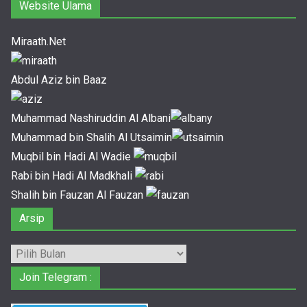
Website Ulama
Miraath.Net
Abdul Aziz bin Baaz
Muhammad Nashiruddin Al Albani
Muhammad bin Shalih Al Utsaimin
Muqbil bin Hadi Al Wadie
Rabi bin Hadi Al Madkhali
Shalih bin Fauzan Al Fauzan
Arsip
Arsip
Join Telegram :