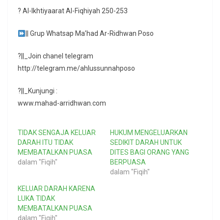
? Al-Ikhtiyaarat Al-Fiqhiyah 250-253
|| Grup Whatsap Ma’had Ar-Ridhwan Poso
?||_Join chanel telegram
http://telegram.me/ahlussunnahposo
?||_Kunjungi :
www.mahad-arridhwan.com
TIDAK SENGAJA KELUAR
HUKUM MENGELUARKAN
DARAH ITU TIDAK
SEDIKIT DARAH UNTUK
MEMBATALKAN PUASA
DITES BAGI ORANG YANG
dalam "Fiqih"
BERPUASA
dalam "Fiqih"
KELUAR DARAH KARENA
LUKA TIDAK
MEMBATALKAN PUASA
dalam "Fiqih"