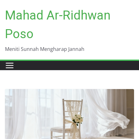
Skip
Mahad Ar-Ridhwan
to
content
Poso
Meniti Sunnah Mengharap Jannah