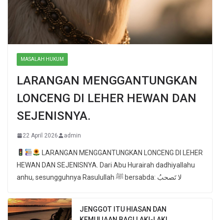
MASALAH HUKUM
LARANGAN MENGGANTUNGKAN
LONCENG DI LEHER HEWAN DAN
SEJENISNYA.
22 April 2026
admin
LARANGAN MENGGANTUNGKAN LONCENG DI LEHER
HEWAN DAN SEJENISNYA. Dari Abu Hurairah dadhiyallahu
anhu, sesungguhnya Rasulullah ﷺ bersabda: لا تَصحبُ
JENGGOT ITU HIASAN DAN
KEMULIAAN BAGI LAKI-LAKI