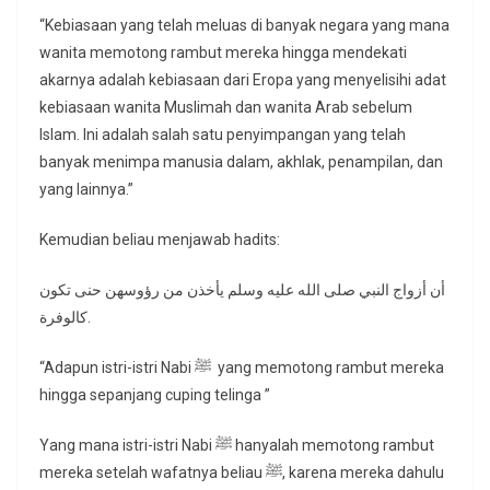
“Kebiasaan yang telah meluas di banyak negara yang mana
wanita memotong rambut mereka hingga mendekati
akarnya adalah kebiasaan dari Eropa yang menyelisihi adat
kebiasaan wanita Muslimah dan wanita Arab sebelum
Islam. Ini adalah salah satu penyimpangan yang telah
banyak menimpa manusia dalam, akhlak, penampilan, dan
yang lainnya.”
Kemudian beliau menjawab hadits:
أن أزواج النبي صلى الله عليه وسلم يأخذن من رؤوسهن حنى تكون
كالوفرة.
“Adapun istri-istri Nabi ﷺ yang memotong rambut mereka
hingga sepanjang cuping telinga ”
Yang mana istri-istri Nabi ﷺ hanyalah memotong rambut
mereka setelah wafatnya beliau ﷺ, karena mereka dahulu