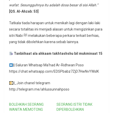
wafat. Sesungguhnya itu adalah dosa besar di sisi Allah.”
[QS. Al-Ahzab: 53]
Tatkala tiada harapan untuk menikah lagi dengan laki-laki
secara totalitas ini menjadi alasan untuk mengizinkan para
istri Nabi ﷺ melakukan beberapa perkara terkait berhias,
yang tidak dibolehkan karena sebab lainnya.
Tanbiihaat ala ahkaam takhtashshu bil mukminaat 15
|| Saluran Whatsap Ma’had Ar-Ridhwan Poso
https://chat.whatsapp.com/EDSPbabz7ZjD7HwNvYWslK
||_Join chanel telegram
http://telegram.me/ahlussunnahposo
BOLEHKAH SEORANG
SEORANG ISTRI TIDAK
WANITA MEMOTONG
DIPERBOLEHKAN