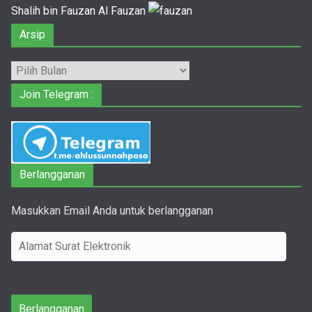
Shalih bin Fauzan Al Fauzan
Arsip
Arsip
Join Telegram :
Berlangganan
Masukkan Email Anda untuk berlangganan
A
l
a
m
Berlangganan