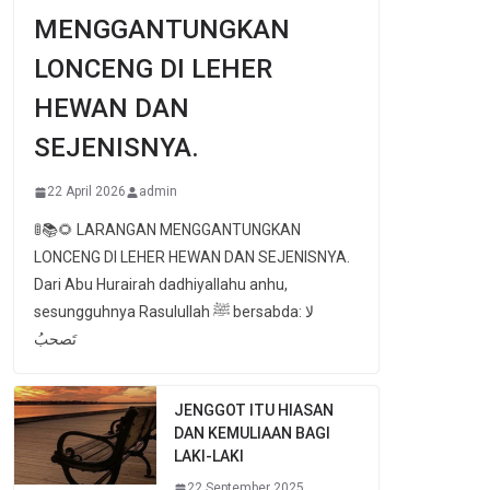
MENGGANTUNGKAN
LONCENG DI LEHER
HEWAN DAN
SEJENISNYA.
22 April 2026
admin
🚦📚🌻 LARANGAN MENGGANTUNGKAN
LONCENG DI LEHER HEWAN DAN SEJENISNYA.
Dari Abu Hurairah dadhiyallahu anhu,
sesungguhnya Rasulullah ﷺ bersabda: لا
تَصحبُ
JENGGOT ITU HIASAN
DAN KEMULIAAN BAGI
LAKI-LAKI
22 September 2025