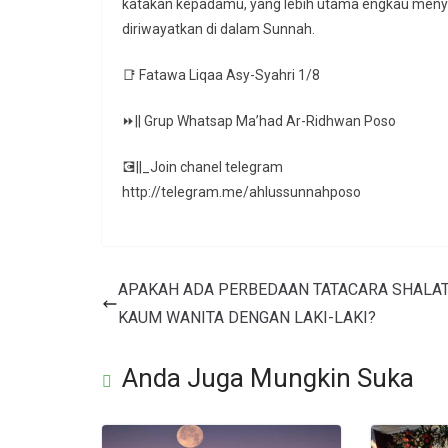
katakan kepadamu, yang lebih utama engkau menye
diriwayatkan di dalam Sunnah.
📑 Fatawa Liqaa Asy-Syahri 1/8
⏩|| Grup Whatsap Ma’had Ar-Ridhwan Poso
💽||_Join chanel telegram
http://telegram.me/ahlussunnahposo
APAKAH ADA PERBEDAAN TATACARA SHALA
KAUM WANITA DENGAN LAKI-LAKI?
Anda Juga Mungkin Suka