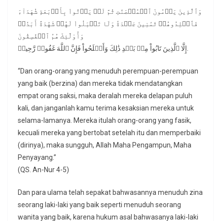
وَٱلَّذِينَ يَرۡمُونَ ٱلۡمُحۡصَنَٰتِ ثُمَّ لَمۡ يَأۡتُواْ بِأَرۡبَعَةِ شُهَدَآءَ
فَٱجۡلِدُوهُمۡ ثَمَٰنِينَ جَلۡدَةٗ وَلَا تَقۡبَلُواْ لَهُمۡ شَهَٰدَةً أَبَدٗاۚ
وَأُوْلَٰٓئِكَ هُمُ ٱلۡفَٰسِقُونَ
إِلَّا ٱلَّذِينَ تَابُواْ مِنۢ بَعۡدِ ذَٰلِكَ وَأَصۡلَحُواْ فَإِنَّ ٱللَّهَ غَفُورٞ رَّحِيمٞ.
“Dan orang-orang yang menuduh perempuan-perempuan
yang baik (berzina) dan mereka tidak mendatangkan
empat orang saksi, maka deralah mereka delapan puluh
kali, dan janganlah kamu terima kesaksian mereka untuk
selama-lamanya. Mereka itulah orang-orang yang fasik,
kecuali mereka yang bertobat setelah itu dan memperbaiki
(dirinya), maka sungguh, Allah Maha Pengampun, Maha
Penyayang.”
(QS. An-Nur 4-5)
Dan para ulama telah sepakat bahwasannya menuduh zina
seorang laki-laki yang baik seperti menuduh seorang
wanita yang baik, karena hukum asal bahwasanya laki-laki