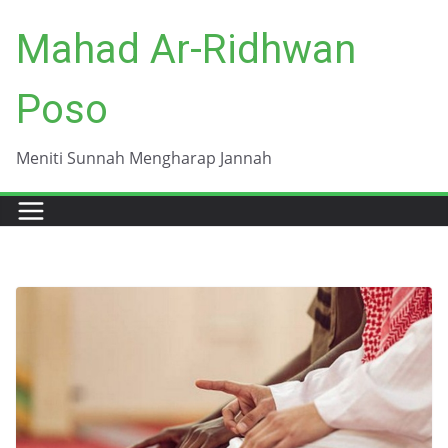
Skip
Mahad Ar-Ridhwan
to
content
Poso
Meniti Sunnah Mengharap Jannah