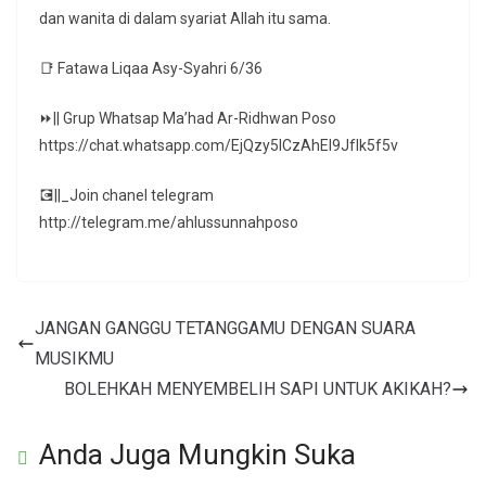
dan wanita di dalam syariat Allah itu sama.
📑 Fatawa Liqaa Asy-Syahri 6/36
⏩|| Grup Whatsap Ma’had Ar-Ridhwan Poso
https://chat.whatsapp.com/EjQzy5ICzAhEl9JfIk5f5v
💽||_Join chanel telegram
http://telegram.me/ahlussunnahposo
JANGAN GANGGU TETANGGAMU DENGAN SUARA
MUSIKMU
BOLEHKAH MENYEMBELIH SAPI UNTUK AKIKAH?
Anda Juga Mungkin Suka