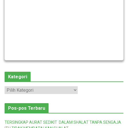
Kategori
K
a
t
Pos-pos Terbaru
e
g
TERSINGKAP AURAT SEDIKIT DALAM SHALAT TANPA SENGAJA
o