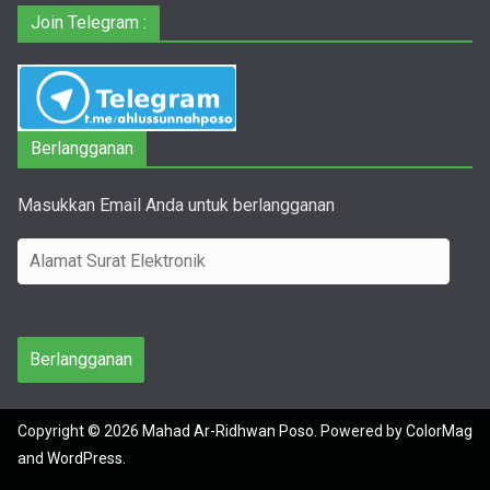
Join Telegram :
Berlangganan
Masukkan Email Anda untuk berlangganan
A
l
a
m
Berlangganan
a
t
Copyright © 2026
Mahad Ar-Ridhwan Poso
. Powered by
ColorMag
S
and
WordPress
.
u