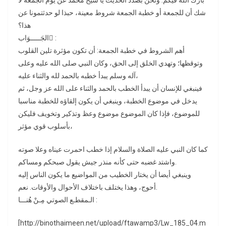
بارك الله فيكم. ونحن بصدد الحديث يا شيخ محمد عن يوم الجمعة لا
شك أن للجمعة أو خطبة الجمعة شروط معينة، حبذا لو حدثتمونا عن
هذا؟
الجَـــــوَاب ُ:
أهم الشروط في خطبة الجمعة: أن تكون مؤثرة تلين القلوب
وتوقظها؛ وتهدي الخلق إلى الحق، وكان النبي صلى الله عليه وعلى
آله وسلم يبدأ خطبه بالحمد لله والثناء عليه،
فينبغي للإنسان أن يبدأ الخطب بالحمد والثناء على الله عز وجل، ثم
يدخل في موضوع الخطبة، وينبغي أن يكون إلقاؤه للخطبة مناسبا
للموضوع، فإذا كان الموضوع موضوع وعظ وتذكير وتخويف فليكن
بأسلوب قوي مؤثر،
كما كان النبي عليه الصلاة والسلام إذا خطب احمرت عيناه وعلا صوته
واشتد غضبه حتى كأنه منذر جيش يقول صبحكم ومساكم.
وينبغي أيضا أن يختار الخطيب من المواضيع ما يكون الناس إليه
أحوج، وهذا يختلف باختلاف الأحوال والأوقات. نعم.
الـمقطـع الصوتي مِـنْ هُنـــا :
[http://binothaimeen.net/upload/ftawamp3/Lw_185_04.m