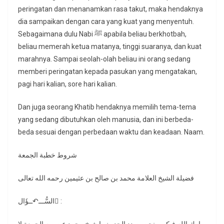
peringatan dan menanamkan rasa takut, maka hendaknya
dia sampaikan dengan cara yang kuat yang menyentuh.
Sebagaimana dulu Nabi ﷺ apabila beliau berkhotbah,
beliau memerah ketua matanya, tinggi suaranya, dan kuat
marahnya. Sampai seolah-olah beliau ini orang sedang
memberi peringatan kepada pasukan yang mengatakan,
pagi hari kalian, sore hari kalian.
Dan juga seorang Khatib hendaknya memilih tema-tema
yang sedang dibutuhkan oleh manusia, dan ini berbeda-
beda sesuai dengan perbedaan waktu dan keadaan. Naam.
شروط خطبة الجمعة
فضيلة الشيخ العلامة محمد بن صالح بن عثيمين رحمه الله تعالى
السُّـــ↶ــؤَال ُ: