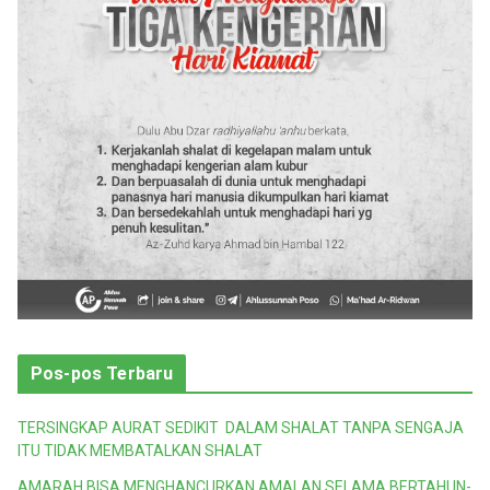
i
Pos-pos Terbaru
TERSINGKAP AURAT SEDIKIT DALAM SHALAT TANPA SENGAJA
ITU TIDAK MEMBATALKAN SHALAT
AMARAH BISA MENGHANCURKAN AMALAN SELAMA BERTAHUN-