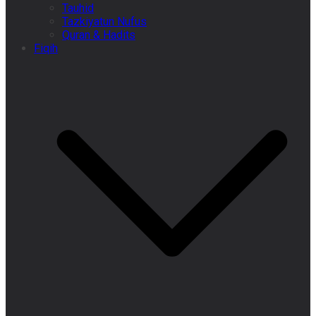
Tauhid
Tazkiyatun Nufus
Quran & Hadits
Fiqih