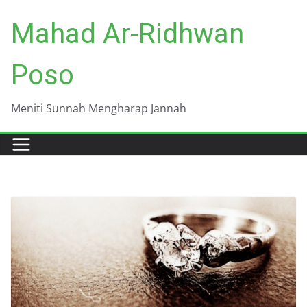
Skip
Mahad Ar-Ridhwan
to
content
Poso
Meniti Sunnah Mengharap Jannah