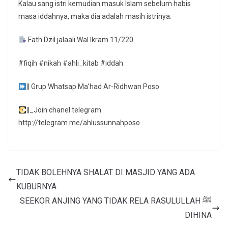
Kalau sang istri kemudian masuk Islam sebelum habis
masa iddahnya, maka dia adalah masih istrinya.
Fath Dzil jalaali Wal Ikram 11/220.
#fiqih #nikah #ahli_kitab #iddah
|| Grup Whatsap Ma’had Ar-Ridhwan Poso
||_Join chanel telegram
http://telegram.me/ahlussunnahposo
TIDAK BOLEHNYA SHALAT DI MASJID YANG ADA
KUBURNYA
SEEKOR ANJING YANG TIDAK RELA RASULULLAH ﷺ
DIHINA