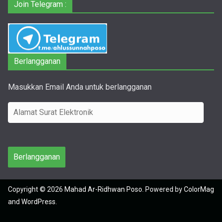
Join Telegram :
Berlangganan
Masukkan Email Anda untuk berlangganan
A
l
a
m
Berlangganan
a
t
Copyright © 2026
Mahad Ar-Ridhwan Poso
. Powered by
ColorMag
S
and
WordPress
.
u
r