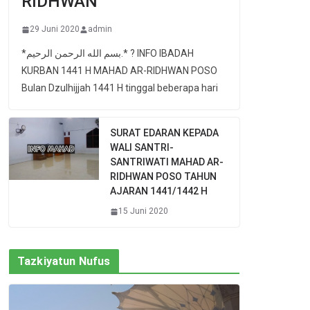
RIDHWAN
29 Juni 2020
admin
*بسم الله الرحمن الرحيم.* ? INFO IBADAH
KURBAN 1441 H MAHAD AR-RIDHWAN POSO
Bulan Dzulhijjah 1441 H tinggal beberapa hari
SURAT EDARAN KEPADA
WALI SANTRI-
SANTRIWATI MAHAD AR-
RIDHWAN POSO TAHUN
AJARAN 1441/1442 H
15 Juni 2020
Tazkiyatun Nufus