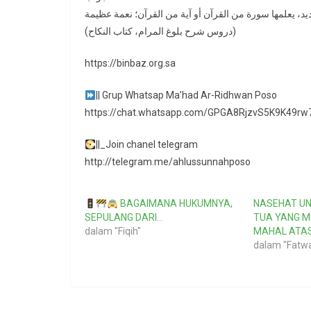
(دروس شرح بلوغ المرام، كتاب النكاح)
https://binbaz.org.sa
|| Grup Whatsap Ma’had Ar-Ridhwan Poso
https://chat.whatsapp.com/GPGA8RjzvS5K9K49r
||_Join chanel telegram
http://telegram.me/ahlussunnahposo
BAGAIMANA HUKUMNYA,
NASEHAT U
SEPULANG DARI…
TUA YANG 
dalam "Fiqih"
MAHAL ATAS
dalam "Fatw