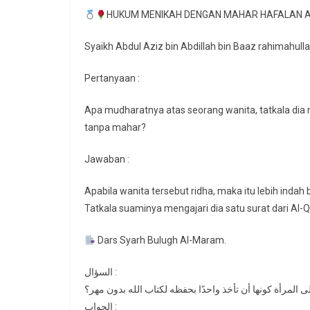
HUKUM MENIKAH DENGAN MAHAR HAFALAN 
Syaikh Abdul Aziz bin Abdillah bin Baaz rahimahull
Pertanyaan :
Apa mudharatnya atas seorang wanita, tatkala di
tanpa mahar?
Jawaban :
Apabila wanita tersebut ridha, maka itu lebih indah 
Tatkala suaminya mengajari dia satu surat dari Al-Q
Dars Syarh Bulugh Al-Maram.
السؤال :
المرأة كونها أن تأخذ واحدًا بحفظه لكتاب الله بدون مهر؟
الجواب :