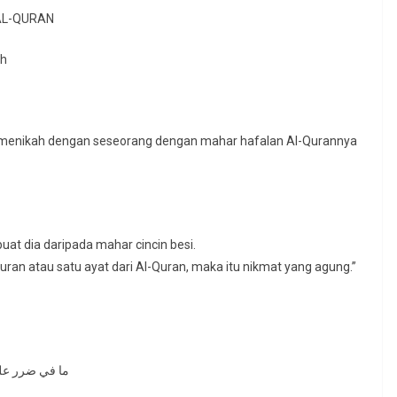
AL-QURAN
ah
a menikah dengan seseorang dengan mahar hafalan Al-Qurannya
buat dia daripada mahar cincin besi.
uran atau satu ayat dari Al-Quran, maka itu nikmat yang agung.”
ما في ضرر على 