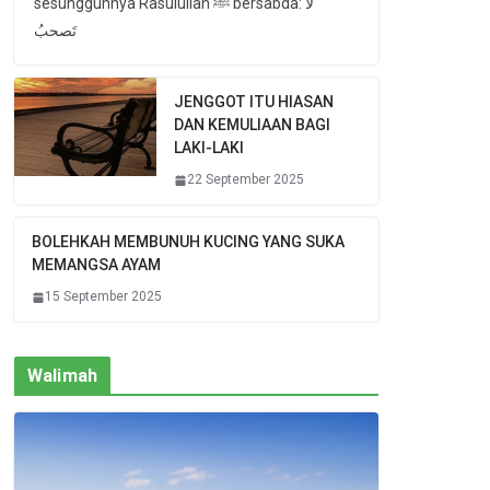
sesungguhnya Rasulullah ﷺ bersabda: لا
تَصحبُ
JENGGOT ITU HIASAN
DAN KEMULIAAN BAGI
LAKI-LAKI
22 September 2025
BOLEHKAH MEMBUNUH KUCING YANG SUKA
MEMANGSA AYAM
15 September 2025
Walimah