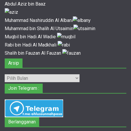
Abdul Aziz bin Baaz
Muhammad Nashiruddin Al Albani
Muhammad bin Shalih Al Utsaimin
Muqbil bin Hadi Al Wadie
Rabi bin Hadi Al Madkhali
Shalih bin Fauzan Al Fauzan
Arsip
Arsip
Join Telegram :
Berlangganan