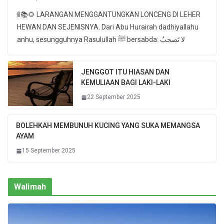
🚦📚🌻 LARANGAN MENGGANTUNGKAN LONCENG DI LEHER
HEWAN DAN SEJENISNYA. Dari Abu Hurairah dadhiyallahu
anhu, sesungguhnya Rasulullah ﷺ bersabda: لا تَصحبُ
JENGGOT ITU HIASAN DAN
KEMULIAAN BAGI LAKI-LAKI
22 September 2025
BOLEHKAH MEMBUNUH KUCING YANG SUKA MEMANGSA
AYAM
15 September 2025
Walimah