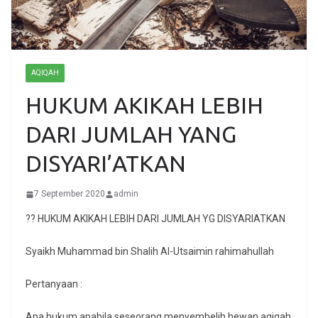
AQIQAH
HUKUM AKIKAH LEBIH
DARI JUMLAH YANG
DISYARI’ATKAN
7 September 2020
admin
?? HUKUM AKIKAH LEBIH DARI JUMLAH YG DISYARIATKAN
Syaikh Muhammad bin Shalih Al-Utsaimin rahimahullah
Pertanyaan :
Apa hukum apabila seseorang menyembelih hewan aqiqah