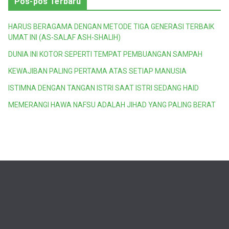
Pos-pos Terbaru
e
g
HARUS BERAGAMA DENGAN METODE TIGA GENERASI TERBAIK
o
UMAT INI (AS-SALAF ASH-SHALIH)
r
DUNIA INI KOTOR SEPERTI TEMPAT PEMBUANGAN SAMPAH
i
KEWAJIBAN PALING PERTAMA ATAS SETIAP MANUSIA
ISTIMNA DENGAN TANGAN ISTRI SAAT ISTRI SEDANG HAID
MEMERANGI HAWA NAFSU ADALAH JIHAD YANG PALING BERAT