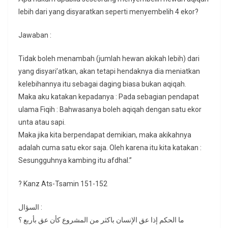
lebih dari yang disyaratkan seperti menyembelih 4 ekor?
Jawaban :
Tidak boleh menambah (jumlah hewan akikah lebih) dari
yang disyari’atkan, akan tetapi hendaknya dia meniatkan
kelebihannya itu sebagai daging biasa bukan aqiqah.
Maka aku katakan kepadanya : Pada sebagian pendapat
ulama Fiqih : Bahwasanya boleh aqiqah dengan satu ekor
unta atau sapi.
Maka jika kita berpendapat demikian, maka akikahnya
adalah cuma satu ekor saja. Oleh karena itu kita katakan :
Sesungguhnya kambing itu afdhal.”
? Kanz Ats-Tsamin 151-152
السؤال :
ما الحكم إذا عق الإنسان باكثر من المشروع كأن عق بأربع ؟