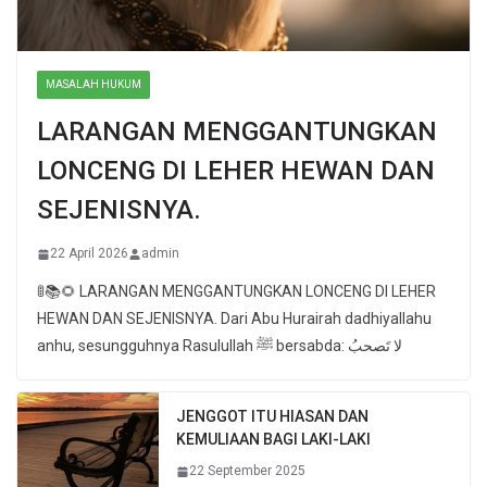
MASALAH HUKUM
LARANGAN MENGGANTUNGKAN
LONCENG DI LEHER HEWAN DAN
SEJENISNYA.
22 April 2026
admin
🚦📚🌻 LARANGAN MENGGANTUNGKAN LONCENG DI LEHER
HEWAN DAN SEJENISNYA. Dari Abu Hurairah dadhiyallahu
anhu, sesungguhnya Rasulullah ﷺ bersabda: لا تَصحبُ
JENGGOT ITU HIASAN DAN
KEMULIAAN BAGI LAKI-LAKI
22 September 2025