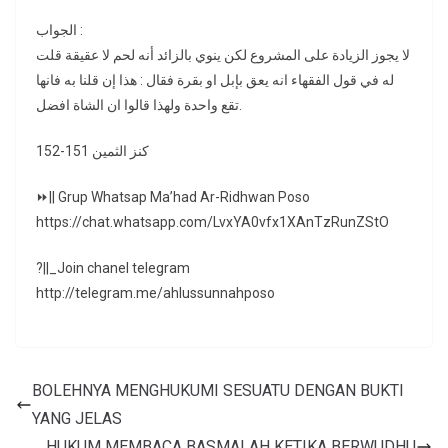
الجواب :
لا يجوز الزيادة على المشروع لكن ينوي بالزائد أنه لحم لا عقيقة قلت
له في قول الفقهاء انه يعق بإبل او بقرة فقال : هذا إن قلنا به فانها
تقع واحدة ولهذا قالوا ان الشاة افضل.
كنز الثمين 151-152
⏩|| Grup Whatsap Ma’had Ar-Ridhwan Poso
https://chat.whatsapp.com/LvxYA0vfx1XAnTzRunZStO
?||_Join chanel telegram
http://telegram.me/ahlussunnahposo
BOLEHNYA MENGHUKUMI SESUATU DENGAN BUKTI
YANG JELAS
HUKUM MEMBACA BASMALAH KETIKA BERWUDHU