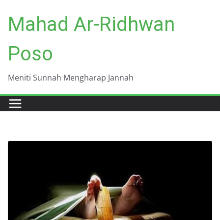
Skip
Mahad Ar-Ridhwan
to
content
Poso
Meniti Sunnah Mengharap Jannah