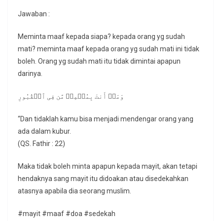
Jawaban :
Meminta maaf kepada siapa? kepada orang yg sudah
mati? meminta maaf kepada orang yg sudah mati ini tidak
boleh. Orang yg sudah mati itu tidak dimintai apapun
darinya.
وَمَاۤ أَنتَ بِمُسۡمِعࣲ مَّن فِی ٱلۡقُبُورِ
“Dan tidaklah kamu bisa menjadi mendengar orang yang
ada dalam kubur.
(QS. Fathir : 22)
Maka tidak boleh minta apapun kepada mayit, akan tetapi
hendaknya sang mayit itu didoakan atau disedekahkan
atasnya apabila dia seorang muslim.
#mayit #maaf #doa #sedekah