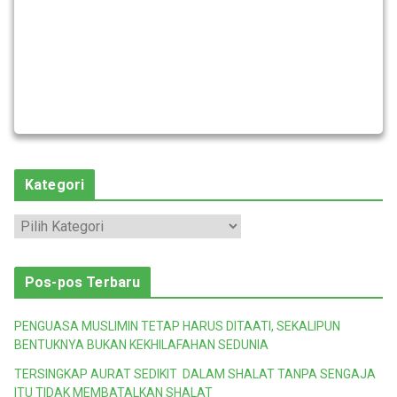
Kategori
K
a
t
Pos-pos Terbaru
e
g
PENGUASA MUSLIMIN TETAP HARUS DITAATI, SEKALIPUN
o
BENTUKNYA BUKAN KEKHILAFAHAN SEDUNIA
r
TERSINGKAP AURAT SEDIKIT DALAM SHALAT TANPA SENGAJA
i
ITU TIDAK MEMBATALKAN SHALAT