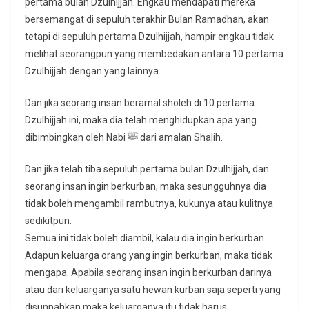
pertama bulan Dzulhijjah. Engkau mendapati mereka
bersemangat di sepuluh terakhir Bulan Ramadhan, akan
tetapi di sepuluh pertama Dzulhijjah, hampir engkau tidak
melihat seorangpun yang membedakan antara 10 pertama
Dzulhijjah dengan yang lainnya.
Dan jika seorang insan beramal sholeh di 10 pertama
Dzulhijjah ini, maka dia telah menghidupkan apa yang
dibimbingkan oleh Nabi ﷺ dari amalan Shalih.
Dan jika telah tiba sepuluh pertama bulan Dzulhijjah, dan
seorang insan ingin berkurban, maka sesungguhnya dia
tidak boleh mengambil rambutnya, kukunya atau kulitnya
sedikitpun.
Semua ini tidak boleh diambil, kalau dia ingin berkurban.
Adapun keluarga orang yang ingin berkurban, maka tidak
mengapa. Apabila seorang insan ingin berkurban darinya
atau dari keluarganya satu hewan kurban saja seperti yang
disunnahkan maka keluarganya itu tidak harus