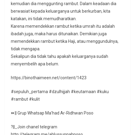
kemudian dia menggunting rambut. Dalam keadaan dia
berwasiat kepada keluarganya untuk berkurban, kita
katakan, ini tidak memudharatkan.
Karena memendekkan rambut ketika umrah itu adalah
ibadah juga, maka harus ditunaikan. Demikian juga
memendekkan rambut ketika Haji, atau menggundulnya,
tidak mengapa.
Sekalipun dia tidak tahu apakah keluarganya sudah
menyembelih apa belum.
https://binothaimeen.net/content/1423
#sepuluh_pertama #dzulhijjah #keutamaan #kuku
#rambut #kulit
⏩|| Grup Whatsap Ma’had Ar-Ridhwan Poso
?||_Join chanel telegram
http://telegram.me/ahlussunnahposo