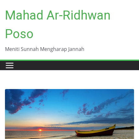
Skip
Mahad Ar-Ridhwan
to
content
Poso
Meniti Sunnah Mengharap Jannah