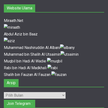
Website Ulama
Miraath.Net
Abdul Aziz bin Baaz
Muhammad Nashiruddin Al Albani
Muhammad bin Shalih Al Utsaimin
Muqbil bin Hadi Al Wadie
Rabi bin Hadi Al Madkhali
Shalih bin Fauzan Al Fauzan
Arsip
Arsip
Join Telegram :