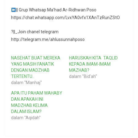
|| Grup Whatsap Ma’had Ar-Ridhwan Poso
https://chat.whatsapp.com/LvxYA0vfx1XAnTzRunZStO
?||_Join chanel telegram
http://telegram.me/ahlussunnahposo
NASEHAT BUAT MEREKA
HARUSKAH KITA TAQLID
YANG MASIH FANATIK
KEPADA IMAM-IMAM
DENGAN MADZHAB
MAZHAB?
TERTENTU.
dalam "Bid'ah"
dalam "Manhaj"
APA ITU PAHAM WAHABY
DAN APAKAH INI
MADZHAB KELIMA
DALAM ISLAM?
dalam "Aqidah"