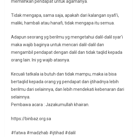
memilihkan pendapat untuk agamanya.
Tidak mengapa, sama saja, apakah dari kalangan syafi’i,
maliki, hambali atau hanafi, tidak mengapa itu semua.
Adapun seorang yg berilmu yg mengetahui dalil-dalil syar’i
maka wajib baginya untuk mencari dalil-dalil dan
mengambil pendapat dengan dalil dan tidak taqlid kepada
orang lain. Ini yg wajib atasnya.
Kecuali tatkala ia butuh dan tidak mampu, maka ia bisa
bertaqlid kepada orang yg pendapat dan ijtihadnya lebih
berilmu dari selainnya, dan lebih mendekati kebenaran dari
selainnya.
Pembawa acara : Jazakumullah khairan.
https://binbaz.org.sa
#fatwa #madzhab #ijtihad #dalil