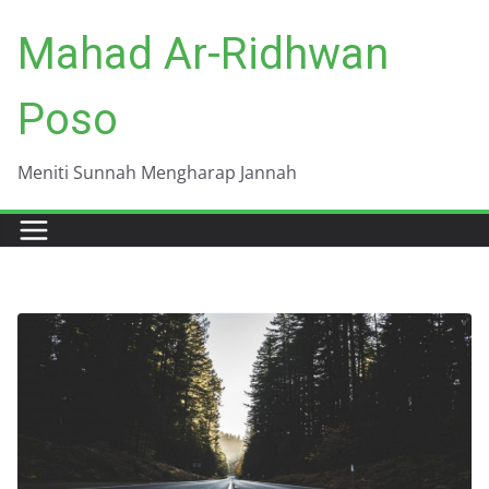
Skip
Mahad Ar-Ridhwan
to
content
Poso
Meniti Sunnah Mengharap Jannah