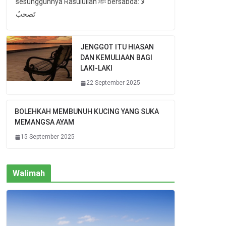
sesungguhnya Rasulullah ﷺ bersabda: لا
تَصحبُ
JENGGOT ITU HIASAN
DAN KEMULIAAN BAGI
LAKI-LAKI
22 September 2025
BOLEHKAH MEMBUNUH KUCING YANG SUKA
MEMANGSA AYAM
15 September 2025
Walimah