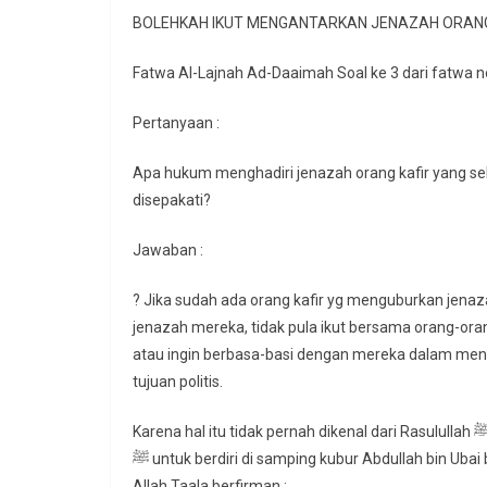
BOLEHKAH IKUT MENGANTARKAN JENAZAH ORANG
Fatwa Al-Lajnah Ad-Daaimah Soal ke 3 dari fatwa 
Pertanyaan :
Apa hukum menghadiri jenazah orang kafir yang seka
disepakati?
Jawaban :
? Jika sudah ada orang kafir yg menguburkan jena
jenazah mereka, tidak pula ikut bersama orang-o
atau ingin berbasa-basi dengan mereka dalam men
tujuan politis.
Karena hal itu tidak pernah dikenal dari Rasulullah ﷺ tidak pula para khalifah rasyidin bahkan Allah melarang NabiNya
ﷺ untuk berdiri di samping kubur Abdullah bin Uba
Allah Taala berfirman :