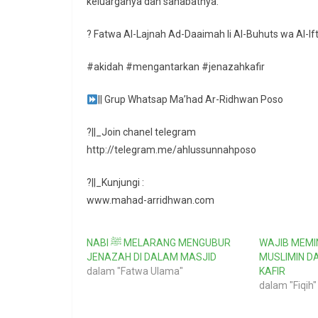
keluarganya dan sahabatnya.”
? Fatwa Al-Lajnah Ad-Daaimah li Al-Buhuts wa Al-Ift
#akidah #mengantarkan #jenazahkafir
|| Grup Whatsap Ma’had Ar-Ridhwan Poso
?||_Join chanel telegram
http://telegram.me/ahlussunnahposo
?||_Kunjungi :
www.mahad-arridhwan.com
NABI ﷺ MELARANG MENGUBUR
WAJIB MEM
JENAZAH DI DALAM MASJID
MUSLIMIN D
dalam "Fatwa Ulama"
KAFIR
dalam "Fiqih"