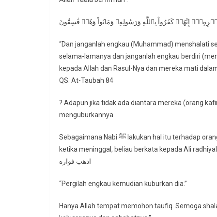
قَبۡرِهِۦٓۖ إِنَّهُمۡ كَفَرُواْ بِٱللَّهِ وَرَسُولِهِۦ وَمَاتُواْ وَهُمۡ فَٰسِقُونَ
“Dan janganlah engkau (Muhammad) menshalati ses
selama-lamanya dan janganlah engkau berdiri (men
kepada Allah dan Rasul-Nya dan mereka mati dalam
QS. At-Taubah 84
? Adapun jika tidak ada diantara mereka (orang k
menguburkannya.
Sebagaimana Nabi ﷺ lakukan hal itu terhadap orang kafir yg mati di perang Badar dan juga paman beliau Abu Thalib
ketika meninggal, beliau berkata kepada Ali radhiyal
اذهب فواره
“Pergilah engkau kemudian kuburkan dia.”
Hanya Allah tempat memohon taufiq. Semoga shal