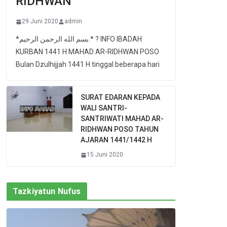
RIDHWAN
29 Juni 2020
admin
*بسم الله الرحمن الرحيم.* ? INFO IBADAH
KURBAN 1441 H MAHAD AR-RIDHWAN POSO
Bulan Dzulhijjah 1441 H tinggal beberapa hari
SURAT EDARAN KEPADA
WALI SANTRI-
SANTRIWATI MAHAD AR-
RIDHWAN POSO TAHUN
AJARAN 1441/1442 H
15 Juni 2020
Tazkiyatun Nufus