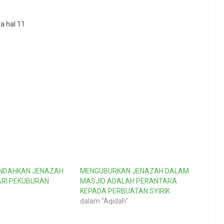
a hal 11
INDAHKAN JENAZAH
MENGUBURKAN JENAZAH DALAM
ARI PEKUBURAN
MASJID ADALAH PERANTARA
KEPADA PERBUATAN SYIRIK
dalam "Aqidah"