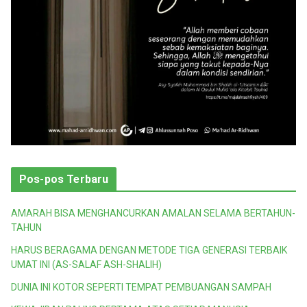
Pos-pos Terbaru
AMARAH BISA MENGHANCURKAN AMALAN SELAMA BERTAHUN-
TAHUN
HARUS BERAGAMA DENGAN METODE TIGA GENERASI TERBAIK
UMAT INI (AS-SALAF ASH-SHALIH)
DUNIA INI KOTOR SEPERTI TEMPAT PEMBUANGAN SAMPAH