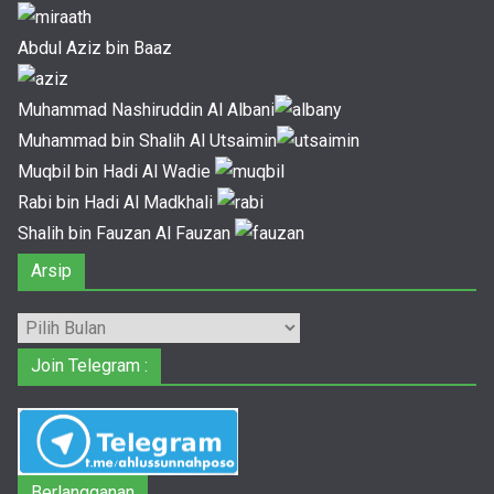
Abdul Aziz bin Baaz
Muhammad Nashiruddin Al Albani
Muhammad bin Shalih Al Utsaimin
Muqbil bin Hadi Al Wadie
Rabi bin Hadi Al Madkhali
Shalih bin Fauzan Al Fauzan
Arsip
Arsip
Join Telegram :
Berlangganan