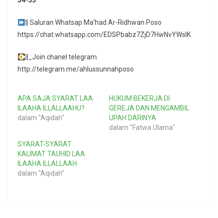
54-55
|| Saluran Whatsap Ma’had Ar-Ridhwan Poso
https://chat.whatsapp.com/EDSPbabz7ZjD7HwNvYWslK
||_Join chanel telegram
http://telegram.me/ahlussunnahposo
APA SAJA SYARAT LAA
HUKUM BEKERJA DI
ILAAHA ILLALLAAHU?
GEREJA DAN MENGAMBIL
dalam "Aqidah"
UPAH DARINYA
dalam "Fatwa Ulama"
SYARAT-SYARAT
KALIMAT TAUHID LAA
ILAAHA ILLALLAAH.
dalam "Aqidah"