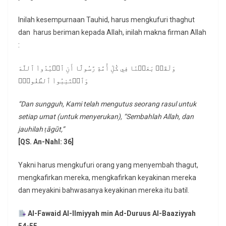
Inilah kesempurnaan Tauhid, harus mengkufuri thaghut
dan harus beriman kepada Allah, inilah makna firman Allah
:
وَلَقَدۡ بَعَثۡنَا فِي كُلِّ أُمَّةٖ رَّسُولًا أَنِ ٱعۡبُدُواْ ٱللَّهَ
وَٱجۡتَنِبُواْ ٱلطَّٰغُوتَۖ
“Dan sungguh, Kami telah mengutus seorang rasul untuk
setiap umat (untuk menyerukan), “Sembahlah Allah, dan
jauhilah ṭāgūt,”
[QS. An-Nahl: 36]
Yakni harus mengkufuri orang yang menyembah thagut,
mengkafirkan mereka, mengkafirkan keyakinan mereka
dan meyakini bahwasanya keyakinan mereka itu batil.
Al-Fawaid Al-Ilmiyyah min Ad-Duruus Al-Baaziyyah