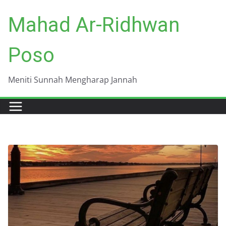
Skip
Mahad Ar-Ridhwan
to
content
Poso
Meniti Sunnah Mengharap Jannah