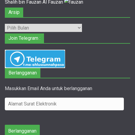
Shalih bin Fauzan Al Fauzan
Arsip
Arsip
Join Telegram :
Berlangganan
Masukkan Email Anda untuk berlangganan
A
l
a
m
Berlangganan