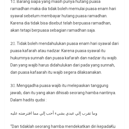
1⃣. Barang siapa yang masih punya hutang puasa
ramadhan maka dia tidak boleh memulai puasa enam hari
syawal sebelum membayar hutang puasa ramadhan.
Karena dia tidak bisa disebut telah berpuasa ramadhan,
akan tetapi berpuasa sebagian ramadhan saja.
2⃣. Tidak boleh mendahulukan puasa enam hari syawal dari
puasa kafarah atau nadzar. Karena puasa syawal itu
hukumnya sunnah dan puasa kafarah dan nadzar itu wajib.
Dan yang wajib harus didahulukan dari pada yang sunnah,
dan puasa kafaarah itu wajib segera dilaksanakan.
3⃣. Mengqadha puasa wajib itu melepaskan tanggung
jawab, dan itu yang akan dihisab seorang hamba nantinya.
Dalam hadits qudsi :
وما تقرب إلي عبدي بشيء أحب إلي مما افترضته عليه
“Dan tidaklah seorang hamba mendekatkan diri kepadaKu