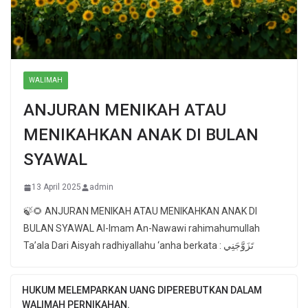
WALIMAH
ANJURAN MENIKAH ATAU
MENIKAHKAN ANAK DI BULAN
SYAWAL
13 April 2025
admin
🍃🌻 ANJURAN MENIKAH ATAU MENIKAHKAN ANAK DI
BULAN SYAWAL Al-Imam An-Nawawi rahimahumullah
Ta’ala Dari Aisyah radhiyallahu ‘anha berkata : تَزَوَّجَنِي
HUKUM MELEMPARKAN UANG DIPEREBUTKAN DALAM
WALIMAH PERNIKAHAN.