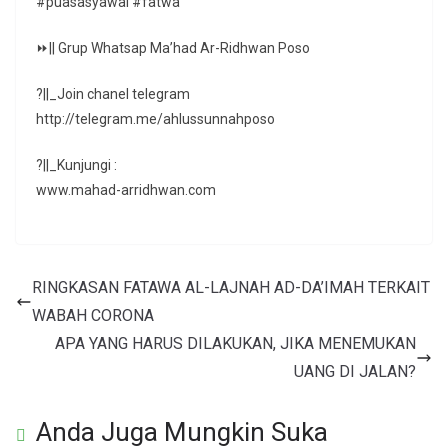
#puasasyawal #fatwa
⏩|| Grup Whatsap Ma’had Ar-Ridhwan Poso
?||_Join chanel telegram
http://telegram.me/ahlussunnahposo
?||_Kunjungi :
www.mahad-arridhwan.com
RINGKASAN FATAWA AL-LAJNAH AD-DA’IMAH TERKAIT
WABAH CORONA
APA YANG HARUS DILAKUKAN, JIKA MENEMUKAN
UANG DI JALAN?
Anda Juga Mungkin Suka