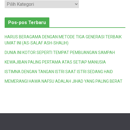
K
a
t
Pos-pos Terbaru
e
g
HARUS BERAGAMA DENGAN METODE TIGA GENERASI TERBAIK
o
UMAT INI (AS-SALAF ASH-SHALIH)
r
DUNIA INI KOTOR SEPERTI TEMPAT PEMBUANGAN SAMPAH
i
KEWAJIBAN PALING PERTAMA ATAS SETIAP MANUSIA
ISTIMNA DENGAN TANGAN ISTRI SAAT ISTRI SEDANG HAID
MEMERANGI HAWA NAFSU ADALAH JIHAD YANG PALING BERAT