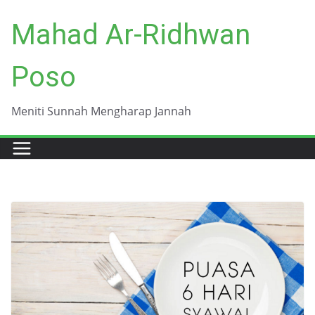
Skip
Mahad Ar-Ridhwan
to
content
Poso
Meniti Sunnah Mengharap Jannah