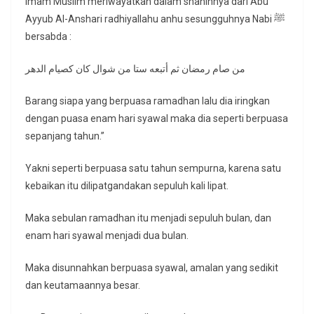
Imam Muslim meriwayatkan dalam shahihnya dari Abu
Ayyub Al-Anshari radhiyallahu anhu sesungguhnya Nabi ﷺ
bersabda :
من صام رمضان ثم أتبعه ستا من شوال كان كصيام الدهر
Barang siapa yang berpuasa ramadhan lalu dia iringkan
dengan puasa enam hari syawal maka dia seperti berpuasa
sepanjang tahun.”
Yakni seperti berpuasa satu tahun sempurna, karena satu
kebaikan itu dilipatgandakan sepuluh kali lipat.
Maka sebulan ramadhan itu menjadi sepuluh bulan, dan
enam hari syawal menjadi dua bulan.
Maka disunnahkan berpuasa syawal, amalan yang sedikit
dan keutamaannya besar.