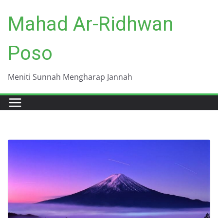
Skip
Mahad Ar-Ridhwan
to
content
Poso
Meniti Sunnah Mengharap Jannah