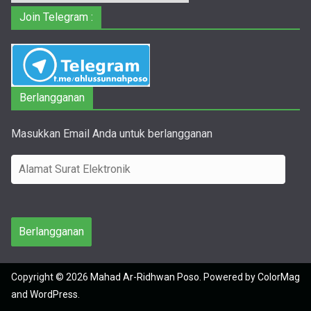
Join Telegram :
Berlangganan
Masukkan Email Anda untuk berlangganan
A
l
a
m
Berlangganan
a
t
Copyright © 2026
Mahad Ar-Ridhwan Poso
. Powered by
ColorMag
S
and
WordPress
.
u