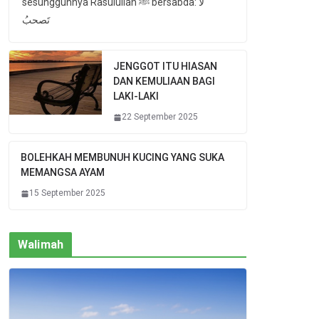
sesungguhnya Rasulullah ﷺ bersabda: لا
تَصحبُ
JENGGOT ITU HIASAN
DAN KEMULIAAN BAGI
LAKI-LAKI
22 September 2025
BOLEHKAH MEMBUNUH KUCING YANG SUKA
MEMANGSA AYAM
15 September 2025
Walimah