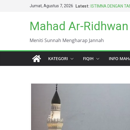
Skip
Jumat, Agustus 7, 2026
Latest:
ISTIMNA DENGAN TAN
to
AMARAH BISA MEN
BERTAHUN-TAHUN
content
Mahad Ar-Ridhwan
HARUS BERAGAMA D
TERBAIK UMAT INI (
DUNIA INI KOTOR S
Meniti Sunnah Mengharap Jannah
KEWAJIBAN PALING 
KATEGORI
FIQIH
INFO MAH