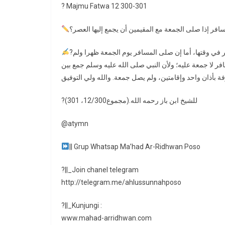
? Majmu Fatwa 12 300-301
?ج: لا يجوز له ذلك؛ لأن الجمعة لا يجمع إليها شيء، بل عليه أن يصلي العصر في وقتها، أما إن صلى المسافر يوم الجمعة ظهرا ولم
افر لا جمعة عليه؛ ولأن النبي صلى الله عليه وسلم جمع بين
?(مجموع12/300، 301).للشيخ ابن باز رحمه الله
@atymn
|| Grup Whatsap Ma’had Ar-Ridhwan Poso
?||_Join chanel telegram
http://telegram.me/ahlussunnahposo
?||_Kunjungi :
www.mahad-arridhwan.com