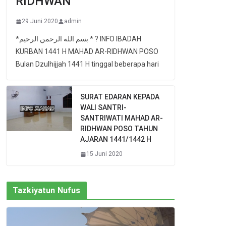
RIDHWAN
29 Juni 2020
admin
*بسم الله الرحمن الرحيم.* ? INFO IBADAH
KURBAN 1441 H MAHAD AR-RIDHWAN POSO
Bulan Dzulhijjah 1441 H tinggal beberapa hari
SURAT EDARAN KEPADA
WALI SANTRI-
SANTRIWATI MAHAD AR-
RIDHWAN POSO TAHUN
AJARAN 1441/1442 H
15 Juni 2020
Tazkiyatun Nufus