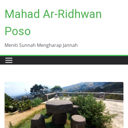
Skip
Mahad Ar-Ridhwan
to
content
Poso
Meniti Sunnah Mengharap Jannah