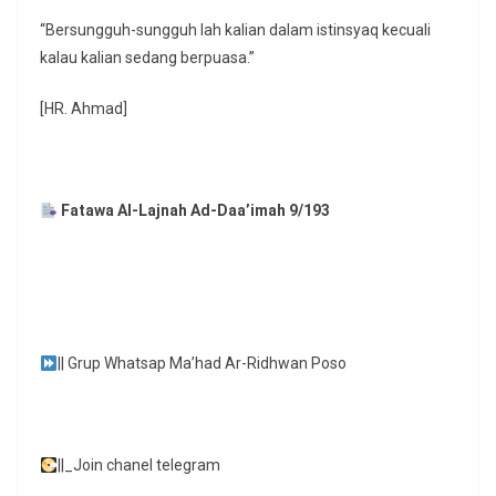
“Bersungguh-sungguh lah kalian dalam istinsyaq kecuali
kalau kalian sedang berpuasa.”
[HR. Ahmad]
Fatawa Al-Lajnah Ad-Daa’imah 9/193
|| Grup Whatsap Ma’had Ar-Ridhwan Poso
||_Join chanel telegram