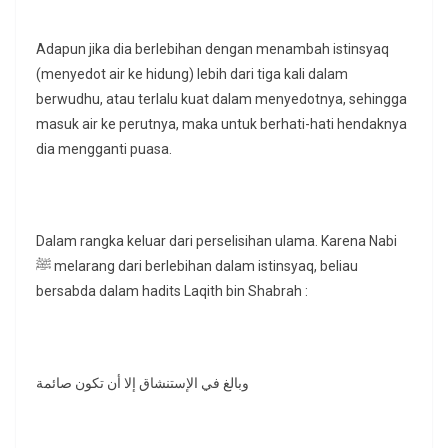
Adapun jika dia berlebihan dengan menambah istinsyaq
(menyedot air ke hidung) lebih dari tiga kali dalam
berwudhu, atau terlalu kuat dalam menyedotnya, sehingga
masuk air ke perutnya, maka untuk berhati-hati hendaknya
dia mengganti puasa.
Dalam rangka keluar dari perselisihan ulama. Karena Nabi
ﷺ melarang dari berlebihan dalam istinsyaq, beliau
bersabda dalam hadits Laqith bin Shabrah :
وبالغ في الإستنشاق إلا أن تكون صائمة