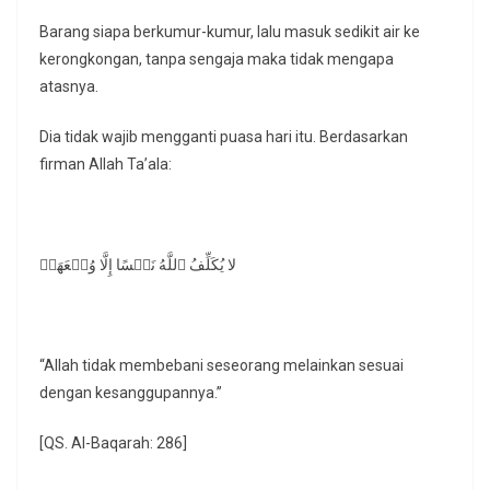
Barang siapa berkumur-kumur, lalu masuk sedikit air ke
kerongkongan, tanpa sengaja maka tidak mengapa
atasnya.
Dia tidak wajib mengganti puasa hari itu. Berdasarkan
firman Allah Ta’ala:
لا يُكَلِّفُ ٱللَّهُ نَفۡسًا إِلَّا وُسۡعَهَاۚ
“Allah tidak membebani seseorang melainkan sesuai
dengan kesanggupannya.”
[QS. Al-Baqarah: 286]