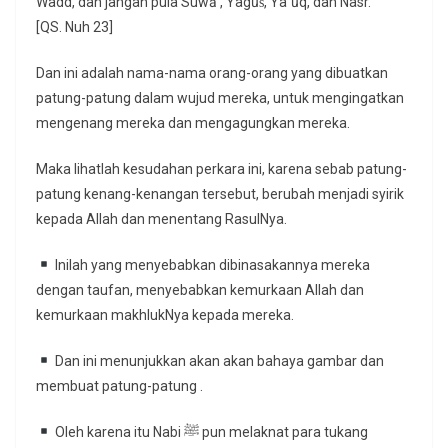
Wadd, dan jangan pula Suwā’, Yagūṡ, Ya`ūq, dan Nasr.”
[QS. Nuh 23]
Dan ini adalah nama-nama orang-orang yang dibuatkan
patung-patung dalam wujud mereka, untuk mengingatkan
mengenang mereka dan mengagungkan mereka.
Maka lihatlah kesudahan perkara ini, karena sebab patung-
patung kenang-kenangan tersebut, berubah menjadi syirik
kepada Allah dan menentang RasulNya.
Inilah yang menyebabkan dibinasakannya mereka
dengan taufan, menyebabkan kemurkaan Allah dan
kemurkaan makhlukNya kepada mereka.
Dan ini menunjukkan akan akan bahaya gambar dan
membuat patung-patung .
Oleh karena itu Nabi ﷺ pun melaknat para tukang