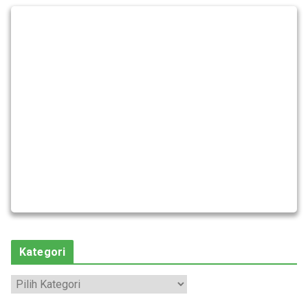
Kategori
K
a