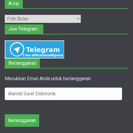
Arsip
Arsip
Join Telegram :
Berlangganan
Masukkan Email Anda untuk berlangganan
A
l
a
m
Berlangganan
a
t