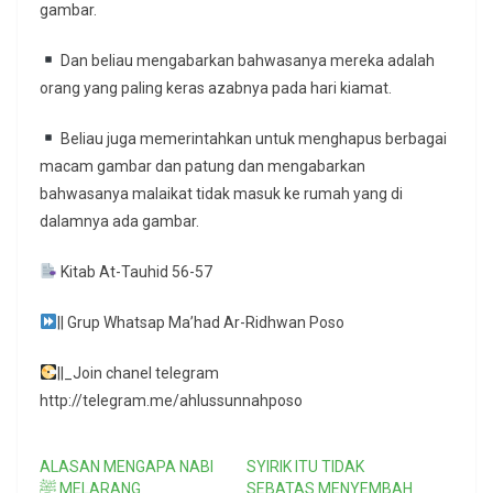
gambar.
Dan beliau mengabarkan bahwasanya mereka adalah
orang yang paling keras azabnya pada hari kiamat.
Beliau juga memerintahkan untuk menghapus berbagai
macam gambar dan patung dan mengabarkan
bahwasanya malaikat tidak masuk ke rumah yang di
dalamnya ada gambar.
Kitab At-Tauhid 56-57
|| Grup Whatsap Ma’had Ar-Ridhwan Poso
||_Join chanel telegram
http://telegram.me/ahlussunnahposo
ALASAN MENGAPA NABI
SYIRIK ITU TIDAK
ﷺ MELARANG
SEBATAS MENYEMBAH