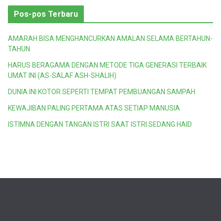
Pos-pos Terbaru
AMARAH BISA MENGHANCURKAN AMALAN SELAMA BERTAHUN-
TAHUN
HARUS BERAGAMA DENGAN METODE TIGA GENERASI TERBAIK
UMAT INI (AS-SALAF ASH-SHALIH)
DUNIA INI KOTOR SEPERTI TEMPAT PEMBUANGAN SAMPAH
KEWAJIBAN PALING PERTAMA ATAS SETIAP MANUSIA
ISTIMNA DENGAN TANGAN ISTRI SAAT ISTRI SEDANG HAID