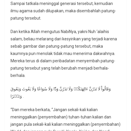
Sampai tatkala meninggal generasi tersebut, kemudian
ilmu agama sudah dilupakan, maka disembahlah patung-
patung tersebut.
Dan ketika Allah mengutus NabiNya, yakni Nuh ‘alaihis
salam, beliau melarang dari kesyirikan yang terjadi karena
sebab gambar dan patung-patung tersebut, maka
kaumnya pun menolak tidak mau menerima dakwahnya.
Mereka terus di dalam peribadatan menyembah patung-
patung tersebut yang telah berubah menjadi berhala-
berhala.
وَقَالُواْ لَا تَذَرُنَّ ءَالِهَتَكُمۡ وَلَا تَذَرُنَّ وَدّٗا وَلَا سُوَاعٗا وَلَا يَغُوثَ وَيَعُوقَ
وَنَسۡرٗا .
“Dan mereka berkata, “Jangan sekali-kali kalian
meninggalkan (penyembahan) tuhan-tuhan kalian dan
jangan pula sekali-kali kalian meninggalkan (penyembahan)