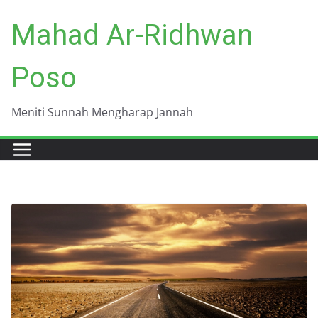
Skip
Mahad Ar-Ridhwan
to
content
Poso
Meniti Sunnah Mengharap Jannah