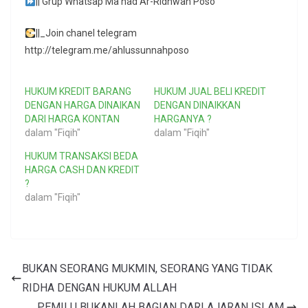
|| Grup Whatsap Ma’had Ar-Ridhwan Poso
||_Join chanel telegram
http://telegram.me/ahlussunnahposo
HUKUM KREDIT BARANG
HUKUM JUAL BELI KREDIT
DENGAN HARGA DINAIKAN
DENGAN DINAIKKAN
DARI HARGA KONTAN
HARGANYA ?
dalam "Fiqih"
dalam "Fiqih"
HUKUM TRANSAKSI BEDA
HARGA CASH DAN KREDIT
?
dalam "Fiqih"
BUKAN SEORANG MUKMIN, SEORANG YANG TIDAK
RIDHA DENGAN HUKUM ALLAH
PEMILU BUKANLAH BAGIAN DARI AJARAN ISLAM.