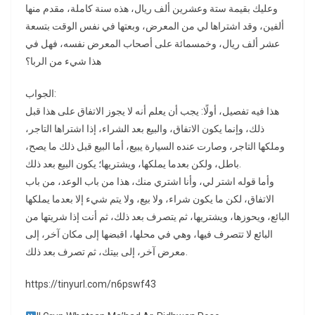
وعليك بقيمة ستة وعشرين ألف ريال، هذه سنة كاملة، مقدم منها
ألفين، وقد اشتراها لي من المعرض، وبعتها في نفس الوقت بتسعة
عشر ألف ريال، وخمسمائة على أصحاب المعرض نفسه، فهل في
هذا شيء من الربا؟
الجواب:
هذا فيه تفصيل، أولًا: يجب أن يعلم أنه لا يجوز الاتفاق على هذا قبل
ذلك، وإنما يكون الاتفاق، والبيع بعد الشراء، إذا اشتراها التاجر،
وملكها التاجر، وصارت عنده السيارة يبيع، أما البيع قبل ذلك ما يصح،
باطل، ولكن بعدما يملكها، ويشتريها؛ يكون البيع بعد ذلك.
وأما قوله اشتر لي، وأنا اشتري منك، هذا من باب الوعد، من باب
الاتفاق، لكن ما يكون شراء، ولا بيع، ولا يتم شيء إلا بعدما يملكها
البائع، ويحوزها، ويشتريها، ثم يتصرف بعد ذلك، ثم أنت إذا شريتها من
البائع لا تتصرف فيها، وهي في محلها، اقبضها إلى مكان آخر، إلى
معرض آخر، إلى بيتك، ثم تصرف بعد ذلك.
https://tinyurl.com/n6pswf43