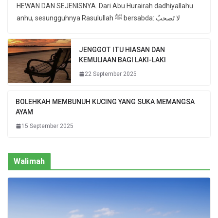
HEWAN DAN SEJENISNYA. Dari Abu Hurairah dadhiyallahu
anhu, sesungguhnya Rasulullah ﷺ bersabda: لا تَصحبُ
JENGGOT ITU HIASAN DAN
KEMULIAAN BAGI LAKI-LAKI
22 September 2025
BOLEHKAH MEMBUNUH KUCING YANG SUKA MEMANGSA
AYAM
15 September 2025
Walimah