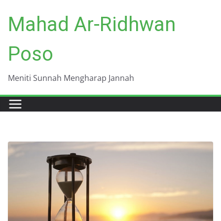
Skip
Mahad Ar-Ridhwan
to
content
Poso
Meniti Sunnah Mengharap Jannah