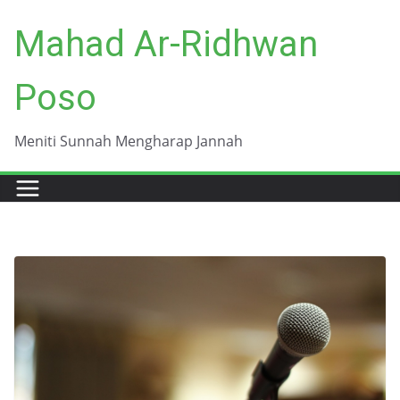
Skip
Mahad Ar-Ridhwan
to
content
Poso
Meniti Sunnah Mengharap Jannah