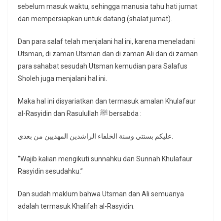
sebelum masuk waktu, sehingga manusia tahu hati jumat
dan mempersiapkan untuk datang (shalat jumat).
Dan para salaf telah menjalani hal ini, karena meneladani
Utsman, di zaman Utsman dan di zaman Ali dan di zaman
para sahabat sesudah Utsman kemudian para Salafus
Sholeh juga menjalani hal ini.
Maka hal ini disyariatkan dan termasuk amalan Khulafaur
al-Rasyidin dan Rasulullah ﷺ bersabda :
عليكم بسنتي وسنة الخلفاء الراشدين المهديين من بعدي.
“Wajib kalian mengikuti sunnahku dan Sunnah Khulafaur
Rasyidin sesudahku.”
Dan sudah maklum bahwa Utsman dan Ali semuanya
adalah termasuk Khalifah al-Rasyidin.