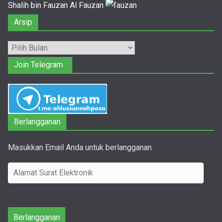
Shalih bin Fauzan Al Fauzan
Arsip
Arsip
Join Telegram :
Berlangganan
Masukkan Email Anda untuk berlangganan
A
l
a
m
Berlangganan