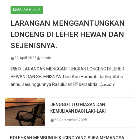
MASALAH HUKUM
LARANGAN MENGGANTUNGKAN
LONCENG DI LEHER HEWAN DAN
SEJENISNYA.
22 April 2026
admin
🚦📚🌻 LARANGAN MENGGANTUNGKAN LONCENG DI LEHER
HEWAN DAN SEJENISNYA. Dari Abu Hurairah dadhiyallahu
anhu, sesungguhnya Rasulullah ﷺ bersabda: لا تَصحبُ
JENGGOT ITU HIASAN DAN
KEMULIAAN BAGI LAKI-LAKI
22 September 2025
BOLEHKAH MEMBUNUH KUCING YANG SUKA MEMANGSA