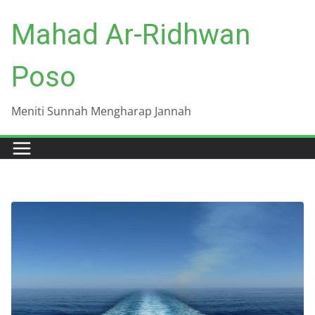
Skip
Mahad Ar-Ridhwan
to
content
Poso
Meniti Sunnah Mengharap Jannah