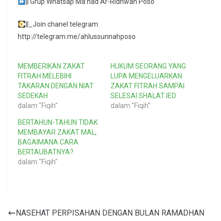
|| Grup Whatsap Ma’had Ar-Ridhwan Poso
||_Join chanel telegram
http://telegram.me/ahlussunnahposo
MEMBERIKAN ZAKAT
HUKUM SEORANG YANG
FITRAH MELEBIHI
LUPA MENGELUARKAN
TAKARAN DENGAN NIAT
ZAKAT FITRAH SAMPAI
SEDEKAH
SELESAI SHALAT IED
dalam "Fiqih"
dalam "Fiqih"
BERTAHUN-TAHUN TIDAK
MEMBAYAR ZAKAT MAL,
BAGAIMANA CARA
BERTAUBATNYA?
dalam "Fiqih"
NASEHAT PERPISAHAN DENGAN BULAN RAMADHAN