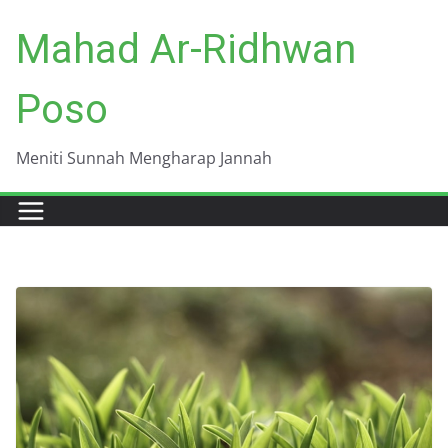
Skip
Mahad Ar-Ridhwan
to
content
Poso
Meniti Sunnah Mengharap Jannah