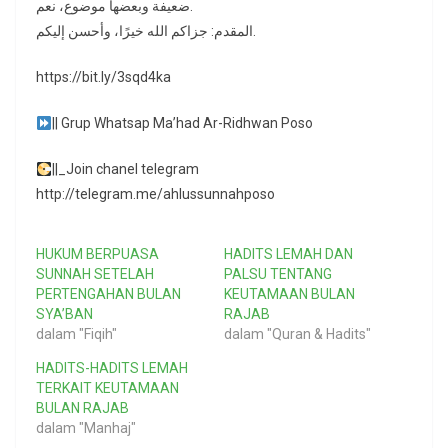
ضعيفة وبعضها موضوع، نعم.
المقدم: جزاكم الله خيرًا، وأحسن إليكم.
https://bit.ly/3sqd4ka
|| Grup Whatsap Ma’had Ar-Ridhwan Poso
||_Join chanel telegram
http://telegram.me/ahlussunnahposo
HUKUM BERPUASA
HADITS LEMAH DAN
SUNNAH SETELAH
PALSU TENTANG
PERTENGAHAN BULAN
KEUTAMAAN BULAN
SYA’BAN
RAJAB
dalam "Fiqih"
dalam "Quran & Hadits"
HADITS-HADITS LEMAH
TERKAIT KEUTAMAAN
BULAN RAJAB
dalam "Manhaj"