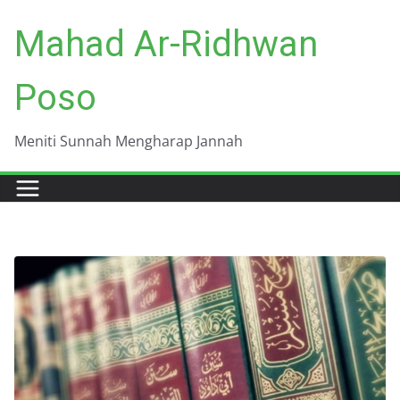
Skip
Mahad Ar-Ridhwan
to
content
Poso
Meniti Sunnah Mengharap Jannah