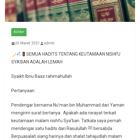
BID'AH
26 Maret 2021
admin
SEMUA HADITS TENTANG KEUTAMAAN NISHFU
SYA’BAN ADALAH LEMAH
Syaikh Ibnu Baaz rahimahullah
Pertanyaan :
Pendengar bernama Nu’man bin Muhammad dari Yaman
mengirim surat bertanya : Apakah ada riwayat terkait
keutamaan malam nishfu Sya’ban. Tatkala saya pernah
mendengar satu hadits dari Rasulullah ﷺ bersabda :
Berpuasalah siang harinya dan shalat tahajudlah malam