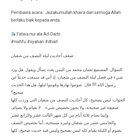
Pembawa acara : Jazakumullah khaira dan semoga Allah
berlaku baik kepada anda.
Fatwa nur ala Ad-Darbi
#nishfu #syaban #dhaif
ضعف أحاديث ليلة النصف من شعبان
السؤال: المستمع نعمان محمد من اليمن بعث يسأل ويقول: هل ورد
شيء في فضل ليلة النصف من شعبان، إذ أني قد سمعت حديثاً عن
رسول الله ﷺ قال: صوموا نهارها وقوموا ليلها، هل هذا الحديث
صحيح؟
الجواب: ليس بصحيح، كل أحاديث النصف من شعبان التي وردت كلها
ضعيفة غير صحيحة، ولا يجوز تخصيص شيء … لا بقيام ولا بصيام،
وإنما يصام ثلاثة أيام من كل شهر الثالث عشر والرابع عشر
والخامس عشر من شعبان وغيره مستحبة، أما تخصيص النصف
بصوم أو الليلة بقيام كله ليس بصحيح وليس فيه حديث صحيح، كلها