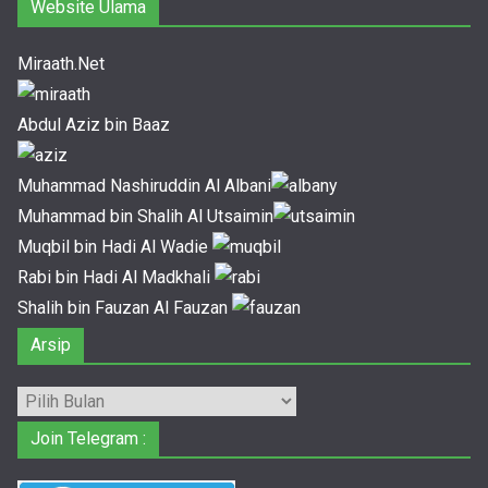
Website Ulama
Miraath.Net
Abdul Aziz bin Baaz
Muhammad Nashiruddin Al Albani
Muhammad bin Shalih Al Utsaimin
Muqbil bin Hadi Al Wadie
Rabi bin Hadi Al Madkhali
Shalih bin Fauzan Al Fauzan
Arsip
Arsip
Join Telegram :