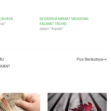
 CAHAYA
BESARNYA NIKMAT MENGENAL
hat"
KALIMAT TAUHID
dalam "Aqidah"
AU
Pos Berikutnya
UKAN?