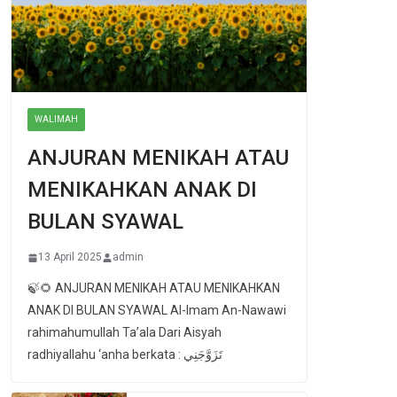
WALIMAH
ANJURAN MENIKAH ATAU
MENIKAHKAN ANAK DI
BULAN SYAWAL
13 April 2025
admin
🍃🌻 ANJURAN MENIKAH ATAU MENIKAHKAN
ANAK DI BULAN SYAWAL Al-Imam An-Nawawi
rahimahumullah Ta’ala Dari Aisyah
radhiyallahu ‘anha berkata : تَزَوَّجَنِي