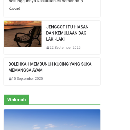
sesungguhnya Rasulullah ﷺ bersabda: لا
تَصحبُ
JENGGOT ITU HIASAN
DAN KEMULIAAN BAGI
LAKI-LAKI
22 September 2025
BOLEHKAH MEMBUNUH KUCING YANG SUKA
MEMANGSA AYAM
15 September 2025
Walimah