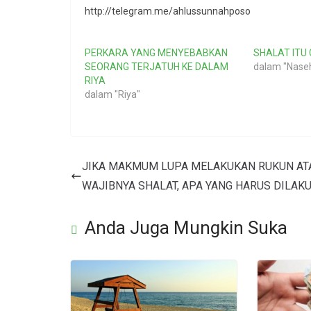
http://telegram.me/ahlussunnahposo
PERKARA YANG MENYEBABKAN
SHALAT ITU
SEORANG TERJATUH KE DALAM
dalam "Nase
RIYA
dalam "Riya"
JIKA MAKMUM LUPA MELAKUKAN RUKUN AT
WAJIBNYA SHALAT, APA YANG HARUS DILAK
Anda Juga Mungkin Suka