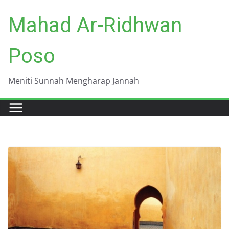
Skip
Mahad Ar-Ridhwan
to
content
Poso
Meniti Sunnah Mengharap Jannah