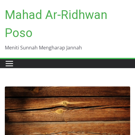
Skip
Mahad Ar-Ridhwan
to
content
Poso
Meniti Sunnah Mengharap Jannah