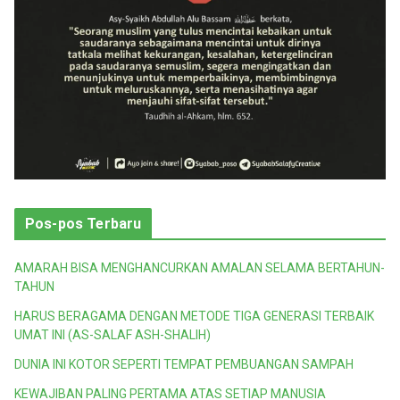
Pos-pos Terbaru
AMARAH BISA MENGHANCURKAN AMALAN SELAMA BERTAHUN-
TAHUN
HARUS BERAGAMA DENGAN METODE TIGA GENERASI TERBAIK
UMAT INI (AS-SALAF ASH-SHALIH)
DUNIA INI KOTOR SEPERTI TEMPAT PEMBUANGAN SAMPAH
KEWAJIBAN PALING PERTAMA ATAS SETIAP MANUSIA