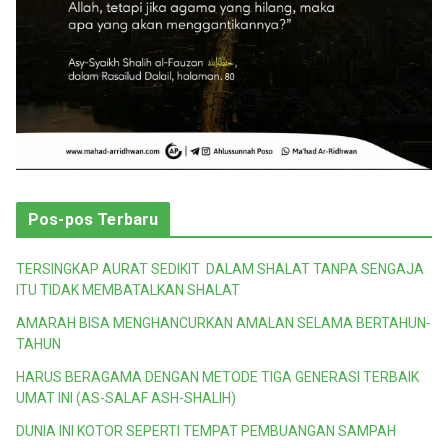
Pos-pos Terbaru
TERSINGKAP AURAT SEDIKIT DALAM SHALAT TANPA SENGAJA
ITU TIDAK MEMBATALKAN SHALAT
AMARAH BISA MENGHANCURKAN AMALAN SELAMA BERTAHUN-
TAHUN
HARUS BERAGAMA DENGAN METODE TIGA GENERASI TERBAIK
UMAT INI (AS-SALAF ASH-SHALIH)
DUNIA INI KOTOR SEPERTI TEMPAT PEMBUANGAN SAMPAH