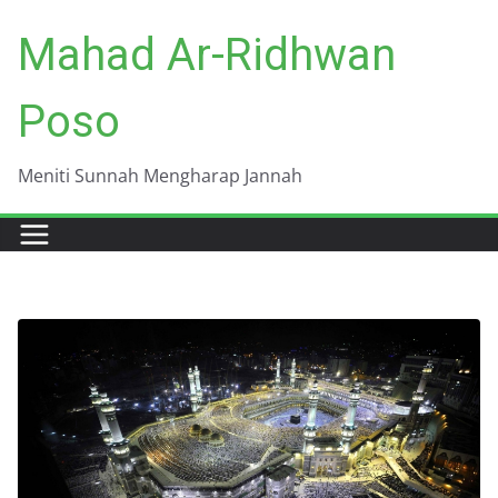
Skip
Mahad Ar-Ridhwan
to
content
Poso
Meniti Sunnah Mengharap Jannah