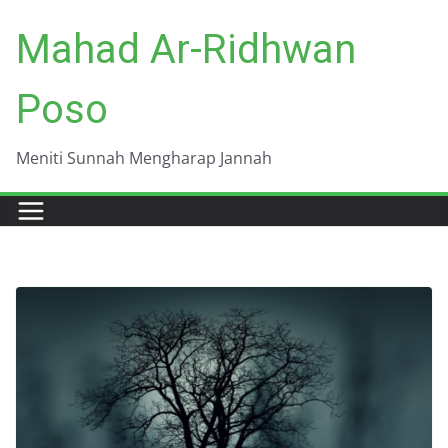
Skip
Mahad Ar-Ridhwan
to
content
Poso
Meniti Sunnah Mengharap Jannah