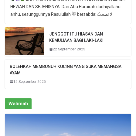
HEWAN DAN SEJENISNYA. Dari Abu Hurairah dadhiyallahu
anhu, sesungguhnya Rasulullah ﷺ bersabda: لا تَصحبُ
JENGGOT ITU HIASAN DAN
KEMULIAAN BAGI LAKI-LAKI
22 September 2025
BOLEHKAH MEMBUNUH KUCING YANG SUKA MEMANGSA
AYAM
15 September 2025
Walimah