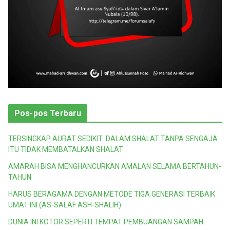
Pos-pos Terbaru
TERSINGKAP AURAT SEDIKIT DALAM SHALAT TANPA SENGAJA
ITU TIDAK MEMBATALKAN SHALAT
AMARAH BISA MENGHANCURKAN AMALAN SELAMA BERTAHUN-
TAHUN
HARUS BERAGAMA DENGAN METODE TIGA GENERASI TERBAIK
UMAT INI (AS-SALAF ASH-SHALIH)
DUNIA INI KOTOR SEPERTI TEMPAT PEMBUANGAN SAMPAH