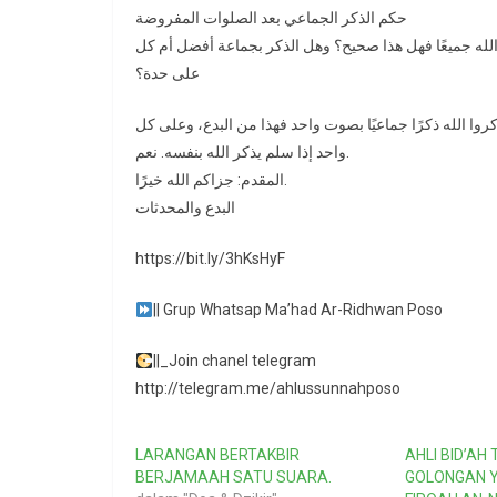
حكم الذكر الجماعي بعد الصلوات المفروضة
 الله جميعًا فهل هذا صحيح؟ وهل الذكر بجماعة أفضل أم كل
على حدة؟
وا الله ذكرًا جماعيًا بصوت واحد فهذا من البدع، وعلى كل
واحد إذا سلم يذكر الله بنفسه. نعم.
المقدم: جزاكم الله خيرًا.
البدع والمحدثات
https://bit.ly/3hKsHyF
|| Grup Whatsap Ma’had Ar-Ridhwan Poso
||_Join chanel telegram
http://telegram.me/ahlussunnahposo
LARANGAN BERTAKBIR
AHLI BID’AH
BERJAMAAH SATU SUARA.
GOLONGAN Y