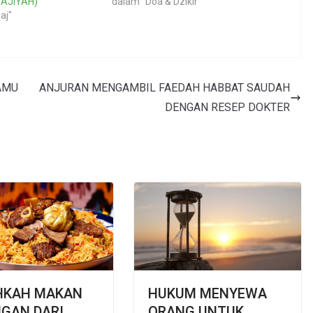
NAJIYAH)
dalam "Doa & Dzikir"
aj"
AMU
ANJURAN MENGAMBIL FAEDAH HABBAT SAUDAH
DENGAN RESEP DOKTER
HKAH MAKAN
HUKUM MENYEWA
GAN DARI
ORANG UNTUK