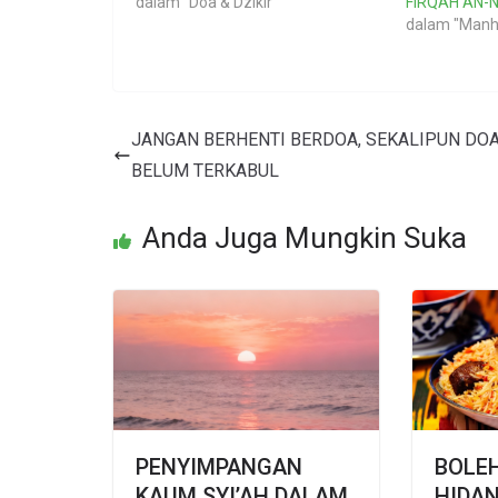
dalam "Doa & Dzikir"
FIRQAH AN-
dalam "Manh
JANGAN BERHENTI BERDOA, SEKALIPUN DO
BELUM TERKABUL
Anda Juga Mungkin Suka
PENYIMPANGAN
BOLE
KAUM SYI’AH DALAM
HIDAN