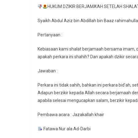
HUKUM DZIKIR BERJAMA’AH SETELAH SHALA
Syaikh Abdul Aziz bin Abdillah bin Baaz rahimahull
Pertanyaan :
Kebiasaan kami shalat berjamaah bersama imam, da
apakah perkara ini shahih? Dan apakah dzikir secara
Jawaban :
Perkara ini tidak sahih, bahkan ini perkara bid’ah, se
Adapun berzikir kepada Allah secara berjamaah deng
apabila selesai mengucapkan salam, berzikir kepada 
Pembawa acara : Jazakallah khair
Fatawa Nur ala Ad-Darbi