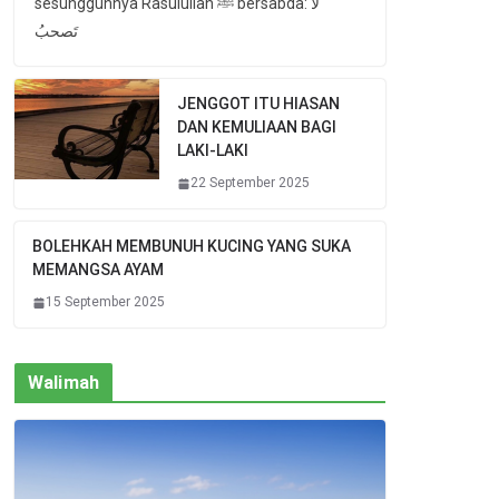
sesungguhnya Rasulullah ﷺ bersabda: لا
تَصحبُ
JENGGOT ITU HIASAN
DAN KEMULIAAN BAGI
LAKI-LAKI
22 September 2025
BOLEHKAH MEMBUNUH KUCING YANG SUKA
MEMANGSA AYAM
15 September 2025
Walimah