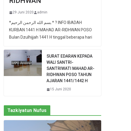
RIDHWAN
29 Juni 2020
admin
*بسم الله الرحمن الرحيم.* ? INFO IBADAH
KURBAN 1441 H MAHAD AR-RIDHWAN POSO
Bulan Dzulhijjah 1441 H tinggal beberapa hari
SURAT EDARAN KEPADA
WALI SANTRI-
SANTRIWATI MAHAD AR-
RIDHWAN POSO TAHUN
AJARAN 1441/1442 H
15 Juni 2020
Tazkiyatun Nufus