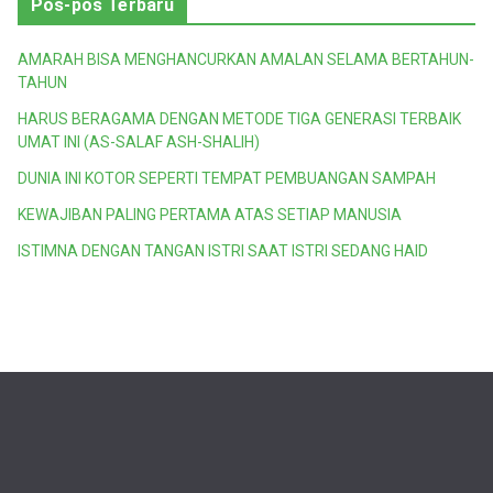
Pos-pos Terbaru
AMARAH BISA MENGHANCURKAN AMALAN SELAMA BERTAHUN-
TAHUN
HARUS BERAGAMA DENGAN METODE TIGA GENERASI TERBAIK
UMAT INI (AS-SALAF ASH-SHALIH)
DUNIA INI KOTOR SEPERTI TEMPAT PEMBUANGAN SAMPAH
KEWAJIBAN PALING PERTAMA ATAS SETIAP MANUSIA
ISTIMNA DENGAN TANGAN ISTRI SAAT ISTRI SEDANG HAID