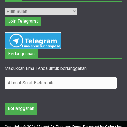
Arsip
Join Telegram :
Berlangganan
Masukkan Email Anda untuk berlangganan
A
l
a
m
Berlangganan
a
t