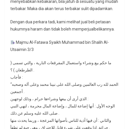
menyebabkan kebakaran, bila jatuh di sesuatu yang mudah
terbakar. Maka dia akan terus terbakar sulit dipadamkan.
Dengan dua perkara tadi, kami melihat jual beli petasan
hukumnya haram dan tidak boleh memperjualbelikannya.
Majmu Al-Fatawa Syaikh Muhammad bin Shalih Al-
Utsaimin 3/3
ما حكم بيع وشراء واستعمال المفرقعات النارية ، والتي تسمى (
الطرطعان ) ؟ .
فأجاب :
“الحمد لله رب العالمين وصلى الله على نبينا محمد وعلى آله وصحبه
أجمعين .
الذي أرى أن بيعها وشراءها حرام ، وذلك لوجهين :
الوجه الأول : أنها إضاعة للمال ، وإضاعة المال محرمة ، لنهي النبي
صلى الله عليه وسلم عن ذلك .
والثاني : أن فيها أذية للناس بأصواتها المزعجة ، وربما يحدث منها
حرائق إذا وقعت على شيء قابل للاحتراق ، وهي حية لم تطفأ .