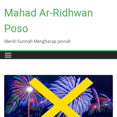
Skip
Mahad Ar-Ridhwan
to
content
Poso
Meniti Sunnah Mengharap Jannah