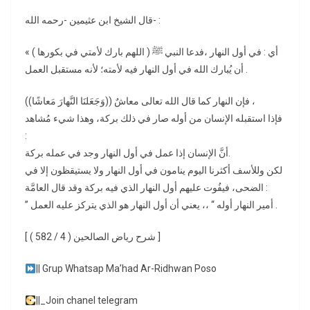
قال الشيخ ابن عثيمين -رحمه الله- :
« ( اللهم بارك لأمتي في بكورها ) أي : في أول النهار ،فدعا النبي ﷺ
أن يُبارك الله في أول النهار فيه لأمته؛ لأنه مستقبل العمل .
فإن النهار كما قال الله تعالى معاشٌ ((وَجَعَلنَا النَّهارَ مَعاشًا)) ،
فإذا استقبله الإنسان من أوله صار في ذلك بركة، وهذا شيء مُشاهد
:
أنَّ الإنسان إذا عمل في أول النهار وجد في عمله بركة.
لكن وللأسف أكثرنا اليوم ينامون في أول النهار ولا يستيقظون إلا في
الضحى، فيفُوت عليهم أول النهار الذي فيه بركة وقد قال العامَّة :
” أمير النهار أوله “ ،، يعني أن أول النهار هو الذي يتركز عليه العمل .
[ شرح رياض الصالحين ( 4 / 582 ) ]
|| Grup Whatsap Ma’had Ar-Ridhwan Poso
||_Join chanel telegram