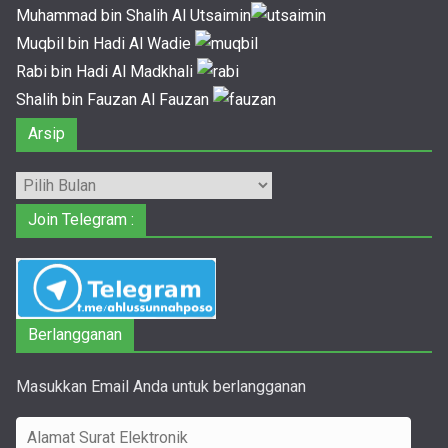
Muhammad bin Shalih Al Utsaimin
Muqbil bin Hadi Al Wadie
Rabi bin Hadi Al Madkhali
Shalih bin Fauzan Al Fauzan
Arsip
Arsip
Join Telegram :
Berlangganan
Masukkan Email Anda untuk berlangganan
A