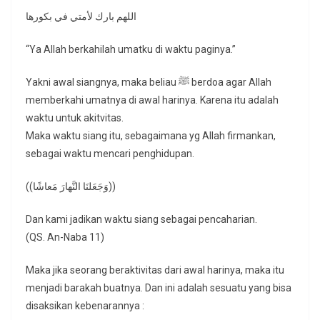
اللهم بارك لأمتي في بكورها
“Ya Allah berkahilah umatku di waktu paginya.”
Yakni awal siangnya, maka beliau ﷺ berdoa agar Allah
memberkahi umatnya di awal harinya. Karena itu adalah
waktu untuk akitvitas.
Maka waktu siang itu, sebagaimana yg Allah firmankan,
sebagai waktu mencari penghidupan.
((وَجَعَلنَا النَّهارَ مَعاشًا))
Dan kami jadikan waktu siang sebagai pencaharian.
(QS. An-Naba 11)
Maka jika seorang beraktivitas dari awal harinya, maka itu
menjadi barakah buatnya. Dan ini adalah sesuatu yang bisa
disaksikan kebenarannya :