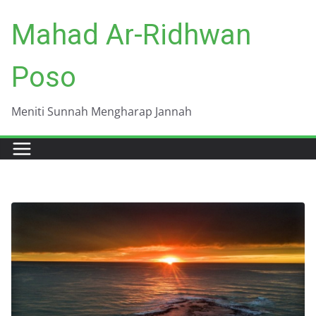
Skip
Mahad Ar-Ridhwan
to
content
Poso
Meniti Sunnah Mengharap Jannah