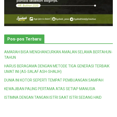
Pos-pos Terbaru
AMARAH BISA MENGHANCURKAN AMALAN SELAMA BERTAHUN-
TAHUN
HARUS BERAGAMA DENGAN METODE TIGA GENERASI TERBAIK
UMAT INI (AS-SALAF ASH-SHALIH)
DUNIA INI KOTOR SEPERTI TEMPAT PEMBUANGAN SAMPAH
KEWAJIBAN PALING PERTAMA ATAS SETIAP MANUSIA
ISTIMNA DENGAN TANGAN ISTRI SAAT ISTRI SEDANG HAID