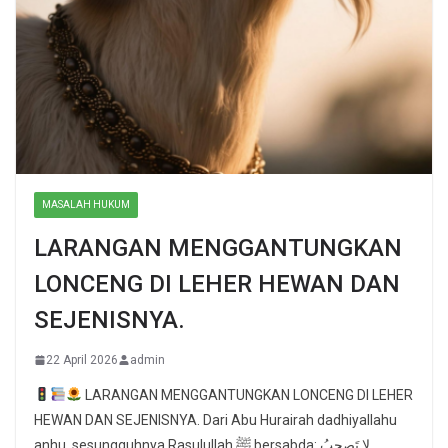
MASALAH HUKUM
LARANGAN MENGGANTUNGKAN
LONCENG DI LEHER HEWAN DAN
SEJENISNYA.
22 April 2026
admin
LARANGAN MENGGANTUNGKAN LONCENG DI LEHER
HEWAN DAN SEJENISNYA. Dari Abu Hurairah dadhiyallahu
anhu, sesungguhnya Rasulullah ﷺ bersabda: لا تَصحبُ