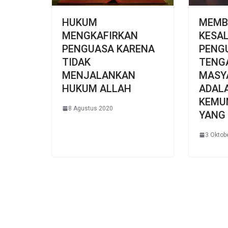
HUKUM
MEMB
MENGKAFIRKAN
KESA
PENGUASA KARENA
PENGU
TIDAK
TENG
MENJALANKAN
MASY
HUKUM ALLAH
ADAL
KEMU
8 Agustus 2020
YANG
3 Oktob