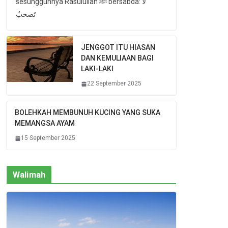
sesungguhnya Rasulullah ﷺ bersabda: لا
تَصحبُ
JENGGOT ITU HIASAN
DAN KEMULIAAN BAGI
LAKI-LAKI
22 September 2025
BOLEHKAH MEMBUNUH KUCING YANG SUKA
MEMANGSA AYAM
15 September 2025
Walimah