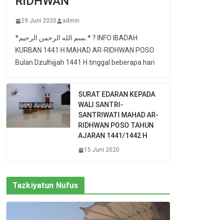
RIDHWAN
29 Juni 2020
admin
*بسم الله الرحمن الرحيم.* ? INFO IBADAH
KURBAN 1441 H MAHAD AR-RIDHWAN POSO
Bulan Dzulhijjah 1441 H tinggal beberapa hari
SURAT EDARAN KEPADA
WALI SANTRI-
SANTRIWATI MAHAD AR-
RIDHWAN POSO TAHUN
AJARAN 1441/1442 H
15 Juni 2020
Tazkiyatun Nufus