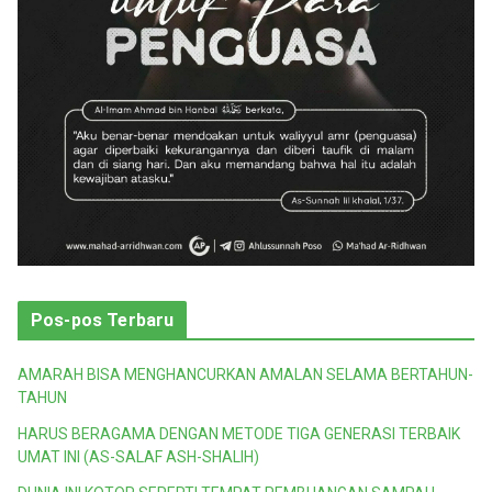
Pos-pos Terbaru
AMARAH BISA MENGHANCURKAN AMALAN SELAMA BERTAHUN-
TAHUN
HARUS BERAGAMA DENGAN METODE TIGA GENERASI TERBAIK
UMAT INI (AS-SALAF ASH-SHALIH)