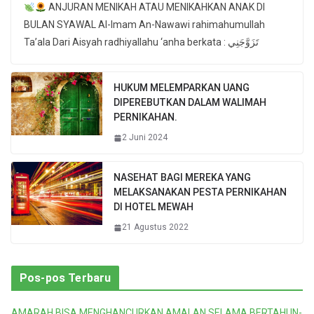
ANJURAN MENIKAH ATAU MENIKAHKAN ANAK DI
BULAN SYAWAL Al-Imam An-Nawawi rahimahumullah
Ta’ala Dari Aisyah radhiyallahu ‘anha berkata : تَزَوَّجَنِي
HUKUM MELEMPARKAN UANG
DIPEREBUTKAN DALAM WALIMAH
PERNIKAHAN.
2 Juni 2024
NASEHAT BAGI MEREKA YANG
MELAKSANAKAN PESTA PERNIKAHAN
DI HOTEL MEWAH
21 Agustus 2022
Pos-pos Terbaru
AMARAH BISA MENGHANCURKAN AMALAN SELAMA BERTAHUN-