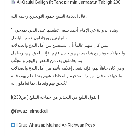
Al-Qaulul Baliigh fit Tahdziir min Jamaatut Tabligh 230.
قال العلامة الشيخ حمود التويجري رحمه الله :
” وهذه الرواية عن الإمام أحمد ينبغي تطبيقها على الذين يمدحون
التبليغيين ويجادلون عنهم بالباطل،
فمن كان منهم عالماً بأن التبليغيين من أهل البدع والضلالات
والجهالات، وهو مع هذا يمدحهم ويجادل عنهم؛ فإنّه يلحق بهم، ويعامل
بما يعاملون به، من البغض والهجر والتجنُّب،
ومن كان جاهلاً بهم، فإنه ينبغي إعلامه بأنهم من أهل البدع والضلالات
والجهالات، فإن لم يترك مدحهم والمجادلة عنهم بعد العلم بهم، فإنه
يُلحق بهم ويُعامل بما يُعاملون به.”
[القول البليغ في التحذير من جماعة التبليغ ( ص230)]
@fawaz_almadkali
|| Grup Whatsap Ma’had Ar-Ridhwan Poso