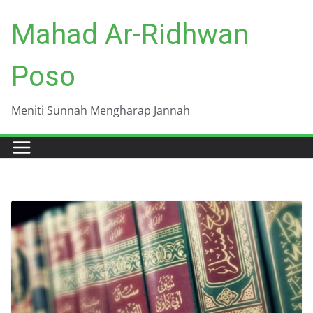
Skip
Mahad Ar-Ridhwan
to
content
Poso
Meniti Sunnah Mengharap Jannah