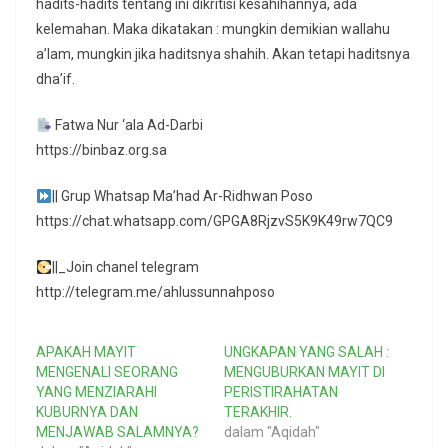
hadits-hadits tentang ini dikritisi kesahihannya, ada
kelemahan. Maka dikatakan : mungkin demikian wallahu
a’lam, mungkin jika haditsnya shahih. Akan tetapi haditsnya
dha’if.
Fatwa Nur ‘ala Ad-Darbi
https://binbaz.org.sa
|| Grup Whatsap Ma’had Ar-Ridhwan Poso
https://chat.whatsapp.com/GPGA8RjzvS5K9K49rw7QC9
||_Join chanel telegram
http://telegram.me/ahlussunnahposo
APAKAH MAYIT
UNGKAPAN YANG SALAH :
MENGENALI SEORANG
MENGUBURKAN MAYIT DI
YANG MENZIARAHI
PERISTIRAHATAN
KUBURNYA DAN
TERAKHIR.
MENJAWAB SALAMNYA?
dalam "Aqidah"