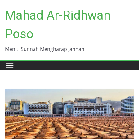
Skip
Mahad Ar-Ridhwan
to
content
Poso
Meniti Sunnah Mengharap Jannah