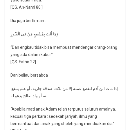
yang sudah mati.”
[QS. An-Naml 80.]
Dia juga berfirman :
وَمَا أَنْتَ بِمُسْمِعٍ مَنْ فِي الْقُبُورِ
“Dan engkau tidak bisa membuat mendengar orang-orang
yang ada dalam kubur.”
[QS. Fathir 22]
Dan beliau bersabda :
إذا مات ابن آدم انقطع عمله إلا من ثلاث: صدقة جارية، أو علم ينتفع
به، أو ولد صالح يدعو له
“Apabila mati anak Adam telah terputus seluruh amalnya,
kecuali tiga perkara : sedekah jariyah, ilmu yang
bermanfaat dan anak yang sholeh yang mendoakan dia.”