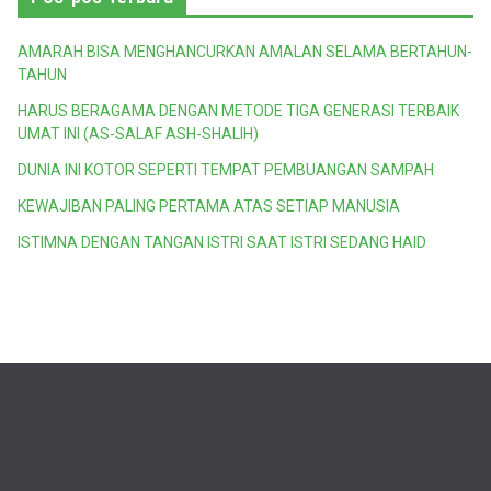
AMARAH BISA MENGHANCURKAN AMALAN SELAMA BERTAHUN-
TAHUN
HARUS BERAGAMA DENGAN METODE TIGA GENERASI TERBAIK
UMAT INI (AS-SALAF ASH-SHALIH)
DUNIA INI KOTOR SEPERTI TEMPAT PEMBUANGAN SAMPAH
KEWAJIBAN PALING PERTAMA ATAS SETIAP MANUSIA
ISTIMNA DENGAN TANGAN ISTRI SAAT ISTRI SEDANG HAID