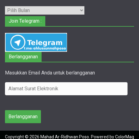
Arsip
Join Telegram :
Berlangganan
Masukkan Email Anda untuk berlangganan
A
l
a
m
Berlangganan
a
t
Copyright © 2026
Mahad Ar-Ridhwan Poso
. Powered by
ColorMag
S