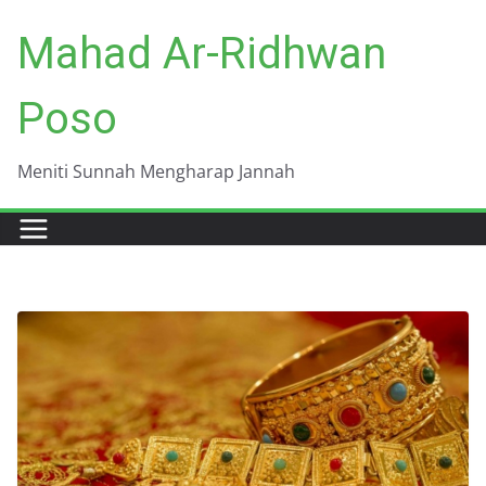
Skip
Mahad Ar-Ridhwan
to
content
Poso
Meniti Sunnah Mengharap Jannah