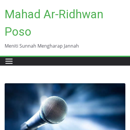
Skip
Mahad Ar-Ridhwan
to
content
Poso
Meniti Sunnah Mengharap Jannah