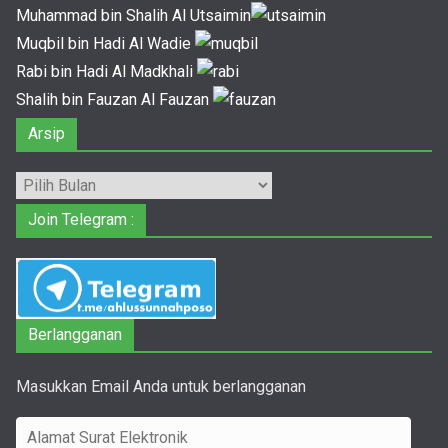
Muhammad bin Shalih Al Utsaimin
Muqbil bin Hadi Al Wadie
Rabi bin Hadi Al Madkhali
Shalih bin Fauzan Al Fauzan
Arsip
Arsip
Join Telegram :
Berlangganan
Masukkan Email Anda untuk berlangganan
A