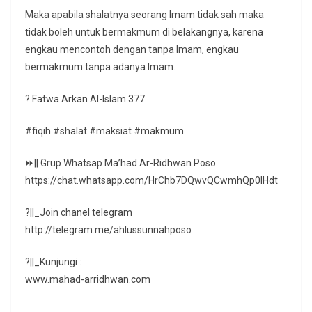
Maka apabila shalatnya seorang Imam tidak sah maka
tidak boleh untuk bermakmum di belakangnya, karena
engkau mencontoh dengan tanpa Imam, engkau
bermakmum tanpa adanya Imam.
? Fatwa Arkan Al-Islam 377
#fiqih #shalat #maksiat #makmum
⏩|| Grup Whatsap Ma’had Ar-Ridhwan Poso
https://chat.whatsapp.com/HrChb7DQwvQCwmhQp0lHdt
?||_Join chanel telegram
http://telegram.me/ahlussunnahposo
?||_Kunjungi :
www.mahad-arridhwan.com