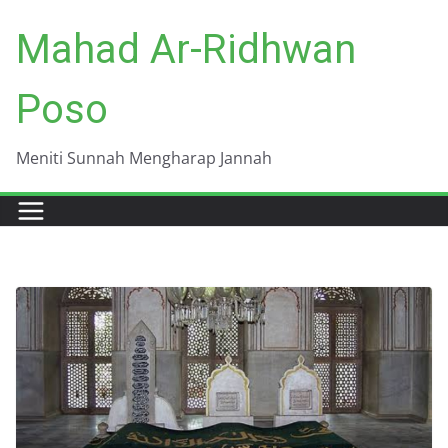
Skip
Mahad Ar-Ridhwan
to
content
Poso
Meniti Sunnah Mengharap Jannah