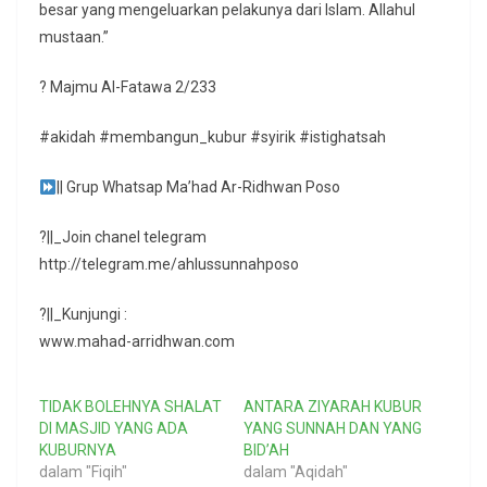
besar yang mengeluarkan pelakunya dari Islam. Allahul
mustaan.”
? Majmu Al-Fatawa 2/233
#akidah #membangun_kubur #syirik #istighatsah
|| Grup Whatsap Ma’had Ar-Ridhwan Poso
?||_Join chanel telegram
http://telegram.me/ahlussunnahposo
?||_Kunjungi :
www.mahad-arridhwan.com
TIDAK BOLEHNYA SHALAT
ANTARA ZIYARAH KUBUR
DI MASJID YANG ADA
YANG SUNNAH DAN YANG
KUBURNYA
BID’AH
dalam "Fiqih"
dalam "Aqidah"