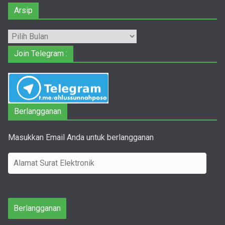
Arsip
Arsip
Join Telegram :
Berlangganan
Masukkan Email Anda untuk berlangganan
A
l
a
m
Berlangganan
a