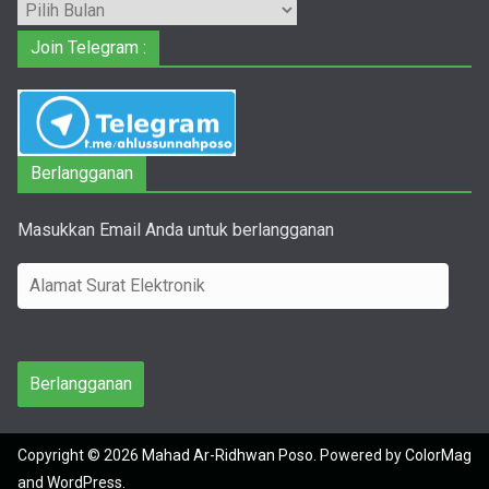
Arsip
Join Telegram :
Berlangganan
Masukkan Email Anda untuk berlangganan
A
l
a
m
Berlangganan
a
t
Copyright © 2026
Mahad Ar-Ridhwan Poso
. Powered by
ColorMag
S
and
WordPress
.