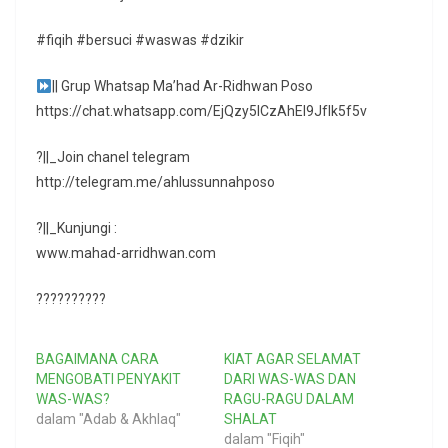
#fiqih #bersuci #waswas #dzikir
|| Grup Whatsap Ma’had Ar-Ridhwan Poso
https://chat.whatsapp.com/EjQzy5ICzAhEl9JfIk5f5v
?||_Join chanel telegram
http://telegram.me/ahlussunnahposo
?||_Kunjungi :
www.mahad-arridhwan.com
??????????
BAGAIMANA CARA
KIAT AGAR SELAMAT
MENGOBATI PENYAKIT
DARI WAS-WAS DAN
WAS-WAS?
RAGU-RAGU DALAM
dalam "Adab & Akhlaq"
SHALAT
dalam "Fiqih"