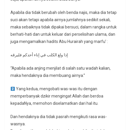
Apabila dia tidak berubah oleh benda najis, maka dia tetap
suci akan tetapi apabila airnya jumlahnya sedikit sekali,
maka sebaiknya tidak dipakai bersuci, dalam rangka untuk
berhati-hati dan untuk keluar dari perselisihan ulama, dan
juga mengamalkan hadits Abu Hurairah yang marfu’ :
إذا ولغ الكلب في إناء أحدكم فليرقه
“Apabila ada anjing menjilat di salah satu wadah kalian,
maka hendaknya dia membuang airnya.”
Yang kedua, mengobati was-was itu dengan
memperbanyak dzikir mengingat Allah dan berdoa
kepadaNya, memohon diselamatkan dari hal itu.
Dan hendaknya dia tidak pasrah mengikuti rasa was-
wasnya.