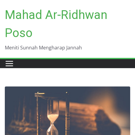
Skip
Mahad Ar-Ridhwan
to
content
Poso
Meniti Sunnah Mengharap Jannah