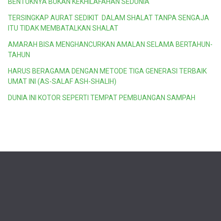
BENTUKNYA BUKAN KEKHILAFAHAN SEDUNIA
TERSINGKAP AURAT SEDIKIT DALAM SHALAT TANPA SENGAJA
ITU TIDAK MEMBATALKAN SHALAT
AMARAH BISA MENGHANCURKAN AMALAN SELAMA BERTAHUN-
TAHUN
HARUS BERAGAMA DENGAN METODE TIGA GENERASI TERBAIK
UMAT INI (AS-SALAF ASH-SHALIH)
DUNIA INI KOTOR SEPERTI TEMPAT PEMBUANGAN SAMPAH