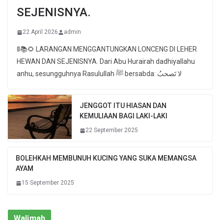
SEJENISNYA.
22 April 2026
admin
🚦📚🌻 LARANGAN MENGGANTUNGKAN LONCENG DI LEHER
HEWAN DAN SEJENISNYA. Dari Abu Hurairah dadhiyallahu
anhu, sesungguhnya Rasulullah ﷺ bersabda: لا تَصحبُ
JENGGOT ITU HIASAN DAN
KEMULIAAN BAGI LAKI-LAKI
22 September 2025
BOLEHKAH MEMBUNUH KUCING YANG SUKA MEMANGSA
AYAM
15 September 2025
Walimah