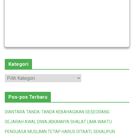
Kategori
K
a
t
Pos-pos Terbaru
e
g
DIANTARA TANDA-TANDA KEBAHAGIAAN SESEORANG
o
SEJARAH AWAL DIWAJIBKANNYA SHALAT LIMA WAKTU
r
i
PENGUASA MUSLIMIN TETAP HARUS DITAATI, SEKALIPUN