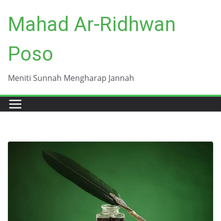
Skip
Mahad Ar-Ridhwan
to
content
Poso
Meniti Sunnah Mengharap Jannah