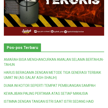
Pos-pos Terbaru
AMARAH BISA MENGHANCURKAN AMALAN SELAMA BERTAHUN-
TAHUN
HARUS BERAGAMA DENGAN METODE TIGA GENERASI TERBAIK
UMAT INI (AS-SALAF ASH-SHALIH)
DUNIA INI KOTOR SEPERTI TEMPAT PEMBUANGAN SAMPAH
KEWAJIBAN PALING PERTAMA ATAS SETIAP MANUSIA
ISTIMNA DENGAN TANGAN ISTRI SAAT ISTRI SEDANG HAID