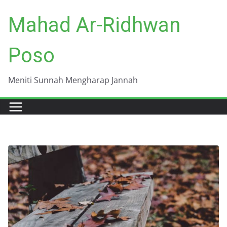
Skip
Mahad Ar-Ridhwan
to
content
Poso
Meniti Sunnah Mengharap Jannah