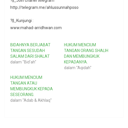
?||_Join chanel telegram
http://telegram.me/ahlussunnahposo
?||_Kunjungi :
www.mahad-arridhwan.com
BIDAHNYA BERJABAT
HUKUM MENCIUM
TANGAN SESUDAH
TANGAN ORANG SHALIH
SALAM DARI SHALAT
DAN MEMBUNGKUK
dalam "Bid'ah"
KEPADANYA.
dalam "Aqidah"
HUKUM MENCIUM
TANGAN ATAU
MEMBUNGKUK KEPADA
SESEORANG.
dalam "Adab & Akhlaq"