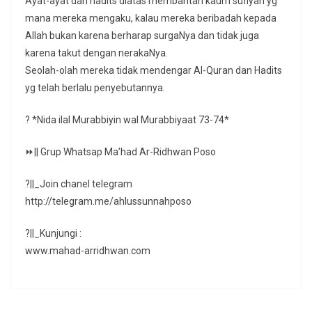
Ayat-ayat dan hadits diatas membantah kaum sufiyah yg
mana mereka mengaku, kalau mereka beribadah kepada
Allah bukan karena berharap surgaNya dan tidak juga
karena takut dengan nerakaNya.
Seolah-olah mereka tidak mendengar Al-Quran dan Hadits
yg telah berlalu penyebutannya.
? *Nida ilal Murabbiyin wal Murabbiyaat 73-74*
⏩|| Grup Whatsap Ma’had Ar-Ridhwan Poso
?||_Join chanel telegram
http://telegram.me/ahlussunnahposo
?||_Kunjungi :
www.mahad-arridhwan.com