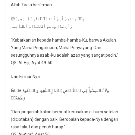
Allah Taala berfirman :
۞نَبِّئۡ عِبَادِيٓ أَنِّيٓ أَنَا ٱلۡغَفُورُ ٱلرَّحِيمُ
وَأَنَّ عَذَابِي هُوَ ٱلۡعَذَابُ ٱلۡأَلِيمُ
“Kabarkanlah kepada hamba-hamba-Ku, bahwa Akulah
Yang Maha Pengampun, Maha Penyayang. Dan
sesungguhnya azab-Ku adalah azab yang sangat pedih.”
QS. Al-Hijr, Ayat 49-50
Dan FirmanNya :
وَلَا تُفۡسِدُواْ فِي ٱلۡأَرۡضِ بَعۡدَ إِصۡلَٰحِهَا وَٱدۡعُوهُ خَوۡفٗا
وَطَمَعًاۚ
“Dan janganlah kalian berbuat kerusakan di bumi setelah
(diciptakan) dengan baik. Berdoalah kepada-Nya dengan
rasa takut dan penuh harap.”
QS. Al-A’raf, Ayat 56