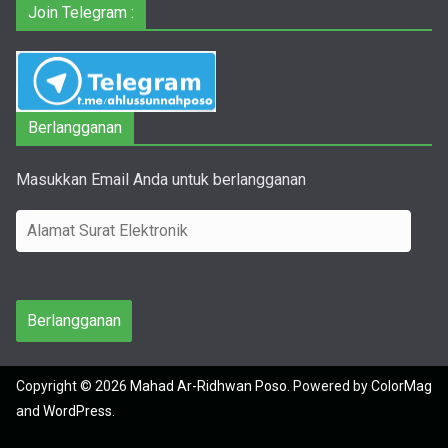
Join Telegram :
Berlangganan
Masukkan Email Anda untuk berlangganan
A
l
a
m
Berlangganan
a
t
Copyright © 2026
Mahad Ar-Ridhwan Poso
. Powered by
ColorMag
S
and
WordPress
.
u
r