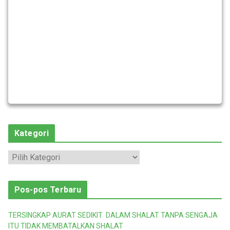
Kategori
K
a
t
Pos-pos Terbaru
e
g
TERSINGKAP AURAT SEDIKIT DALAM SHALAT TANPA SENGAJA
o
ITU TIDAK MEMBATALKAN SHALAT