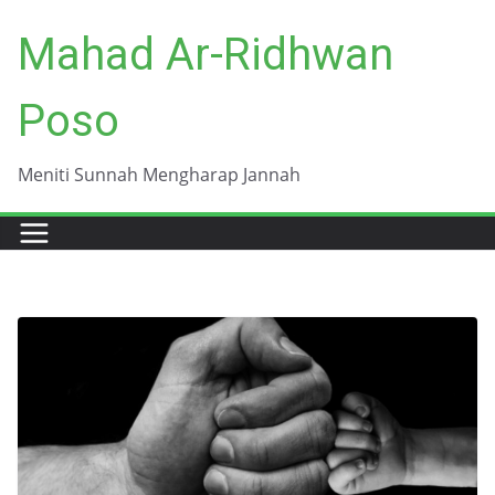
Skip
Mahad Ar-Ridhwan
to
content
Poso
Meniti Sunnah Mengharap Jannah