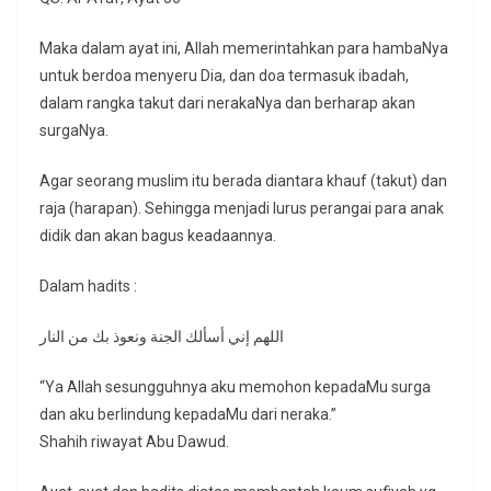
Maka dalam ayat ini, Allah memerintahkan para hambaNya
untuk berdoa menyeru Dia, dan doa termasuk ibadah,
dalam rangka takut dari nerakaNya dan berharap akan
surgaNya.
Agar seorang muslim itu berada diantara khauf (takut) dan
raja (harapan). Sehingga menjadi lurus perangai para anak
didik dan akan bagus keadaannya.
Dalam hadits :
اللهم إني أسألك الجنة ونعوذ بك من النار
“Ya Allah sesungguhnya aku memohon kepadaMu surga
dan aku berlindung kepadaMu dari neraka.”
Shahih riwayat Abu Dawud.