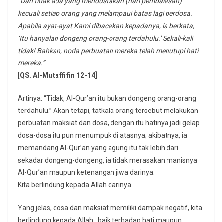
“
Dan tidak ada yang mendustakan (hari pembalasan)
kecuali setiap orang yang melampaui batas lagi berdosa.
Apabila ayat-ayat Kami dibacakan kepadanya, ia berkata,
‘Itu hanyalah dongeng orang-orang terdahulu.’ Sekali-kali
tidak! Bahkan, noda perbuatan mereka telah menutupi hati
mereka.”
[
QS. Al-Mutaffifin 12-14]
Artinya: “Tidak, Al-Qur’an itu bukan dongeng orang-orang
terdahulu.” Akan tetapi, tatkala orang tersebut melakukan
perbuatan maksiat dan dosa, dengan itu hatinya jadi gelap
dosa-dosa itu pun menumpuk di atasnya; akibatnya, ia
memandang Al-Qur’an yang agung itu tak lebih dari
sekadar dongeng-dongeng, ia tidak merasakan manisnya
Al-Qur’an maupun ketenangan jiwa darinya.
Kita berlindung kepada Allah darinya.
Yang jelas, dosa dan maksiat memiliki dampak negatif, kita
berlindung kepada Allah, baik terhadap hati maupun