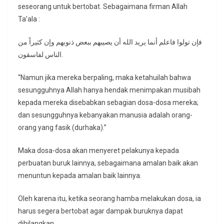
seseorang untuk bertobat. Sebagaimana firman Allah
Ta’ala :
فإن تولوا فاعلم أنما يريد الله أن يصيبهم ببعض ذنوبهم وإن كثيراً من
الناس لفاسقون.
“Namun jika mereka berpaling, maka ketahuilah bahwa
sesungguhnya Allah hanya hendak menimpakan musibah
kepada mereka disebabkan sebagian dosa-dosa mereka;
dan sesungguhnya kebanyakan manusia adalah orang-
orang yang fasik (durhaka).”
Maka dosa-dosa akan menyeret pelakunya kepada
perbuatan buruk lainnya, sebagaimana amalan baik akan
menuntun kepada amalan baik lainnya.
Oleh karena itu, ketika seorang hamba melakukan dosa, ia
harus segera bertobat agar dampak buruknya dapat
dihilangkan.