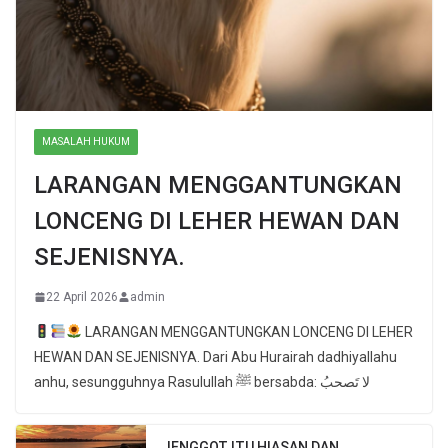
MASALAH HUKUM
LARANGAN MENGGANTUNGKAN
LONCENG DI LEHER HEWAN DAN
SEJENISNYA.
22 April 2026
admin
LARANGAN MENGGANTUNGKAN LONCENG DI LEHER
HEWAN DAN SEJENISNYA. Dari Abu Hurairah dadhiyallahu
anhu, sesungguhnya Rasulullah ﷺ bersabda: لا تَصحبُ
JENGGOT ITU HIASAN DAN