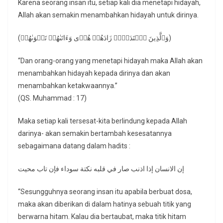
Karena seorang insan itu, setiap kali dia menetapi hidayah,
Allah akan semakin menambahkan hidayah untuk dirinya.
(وَٱلَّذِینَ ٱهۡتَدَوۡا۟ زَادَهُمۡ هُدࣰى وَءَاتَىٰهُمۡ تَقۡوَىٰهُمۡ)
“Dan orang-orang yang menetapi hidayah maka Allah akan
menambahkan hidayah kepada dirinya dan akan
menambahkan ketakwaannya.”
(QS. Muhammad : 17)
Maka setiap kali tersesat-kita berlindung kepada Allah
darinya- akan semakin bertambah kesesatannya
sebagaimana datang dalam hadits :
إن الانسان إذا اذنب صار في قلبه نكتة سوداء فإن تاب محيت
“Sesungguhnya seorang insan itu apabila berbuat dosa,
maka akan diberikan di dalam hatinya sebuah titik yang
berwarna hitam. Kalau dia bertaubat, maka titik hitam