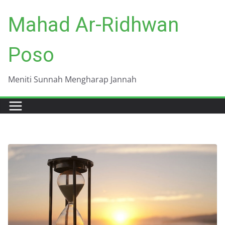
Skip
Mahad Ar-Ridhwan
to
content
Poso
Meniti Sunnah Mengharap Jannah