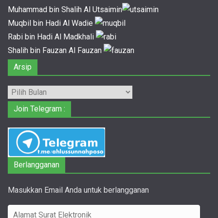
Muhammad bin Shalih Al Utsaimin
Muqbil bin Hadi Al Wadie
Rabi bin Hadi Al Madkhali
Shalih bin Fauzan Al Fauzan
Arsip
Arsip
Join Telegram :
Berlangganan
Masukkan Email Anda untuk berlangganan
A