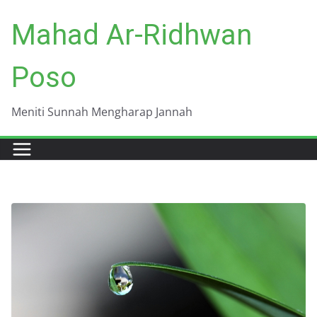
Skip
Mahad Ar-Ridhwan
to
content
Poso
Meniti Sunnah Mengharap Jannah