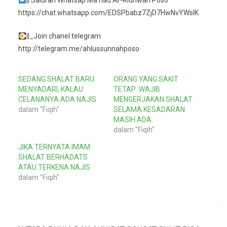
|| Saluran Whatsap Ma’had Ar-Ridhwan Poso
https://chat.whatsapp.com/EDSPbabz7ZjD7HwNvYWslK
||_Join chanel telegram
http://telegram.me/ahlussunnahposo
SEDANG SHALAT BARU
ORANG YANG SAKIT
MENYADARI, KALAU
TETAP WAJIB
CELANANYA ADA NAJIS
MENGERJAKAN SHALAT
dalam "Fiqih"
SELAMA KESADARAN
MASIH ADA.
dalam "Fiqih"
JIKA TERNYATA IMAM
SHALAT BERHADATS
ATAU TERKENA NAJIS
dalam "Fiqih"