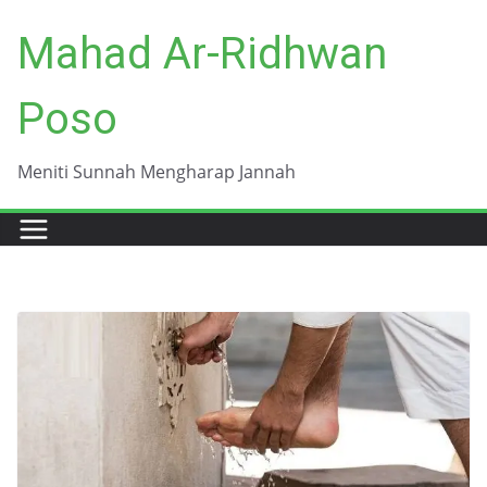
Skip
Mahad Ar-Ridhwan
to
content
Poso
Meniti Sunnah Mengharap Jannah