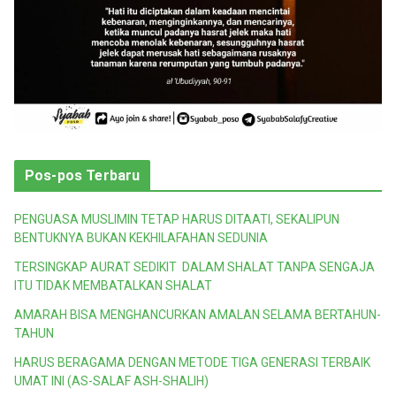
Pos-pos Terbaru
PENGUASA MUSLIMIN TETAP HARUS DITAATI, SEKALIPUN
BENTUKNYA BUKAN KEKHILAFAHAN SEDUNIA
TERSINGKAP AURAT SEDIKIT DALAM SHALAT TANPA SENGAJA
ITU TIDAK MEMBATALKAN SHALAT
AMARAH BISA MENGHANCURKAN AMALAN SELAMA BERTAHUN-
TAHUN
HARUS BERAGAMA DENGAN METODE TIGA GENERASI TERBAIK
UMAT INI (AS-SALAF ASH-SHALIH)