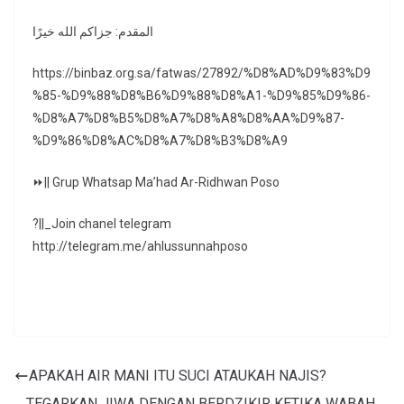
المقدم: جزاكم الله خيرًا
https://binbaz.org.sa/fatwas/27892/%D8%AD%D9%83%D9
%85-%D9%88%D8%B6%D9%88%D8%A1-%D9%85%D9%86-
%D8%A7%D8%B5%D8%A7%D8%A8%D8%AA%D9%87-
%D9%86%D8%AC%D8%A7%D8%B3%D8%A9
⏩|| Grup Whatsap Ma’had Ar-Ridhwan Poso
?||_Join chanel telegram
http://telegram.me/ahlussunnahposo
APAKAH AIR MANI ITU SUCI ATAUKAH NAJIS?
TEGARKAN JIWA DENGAN BERDZIKIR KETIKA WABAH