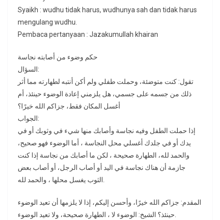
Syaikh : wudhu tidak harus, wudhunya sah dan tidak harus
mengulang wudhu.
Pembaca pertanyaan : Jazakumullah khairan
حكم وضوء من أصابته نجاسة
السؤال:
تقول: كنت متوضئة، وحملت طفلي ولم أكن أنتبه لطهارته مما أثر
ذلك من جسمه على جسمي، هل يلزمني إعادة الوضوء حينئذ، أم
أغسل المكان فقط، جزاكم الله خيرًا؟
الجواب:
إذا حملت الطفل وفيه نجاسة وأصابك منها شيء في وثوبك أو في
يدك أو في جلدك أغسلي محل النجاسة ، أما الوضوء فهو صحيح،
والحمد لله، الطهارة صحيحة ، لكن ما أصابك من نجاسة إذا كنت
جازمة أن هناك نجاسة في اليد أو أصاب الرجل، أو أصاب بعض
الثوب يغسل محلها ، والحمد لله.
المقدم: جزاكم الله خيرًا، وأحسن إليكم، إذا لا يلزمها أن تعيد الوضوء
حينئذ؟ الشيخ: الوضوء لا ، الطهارة صحيحة، ولا تعيد الوضوء.