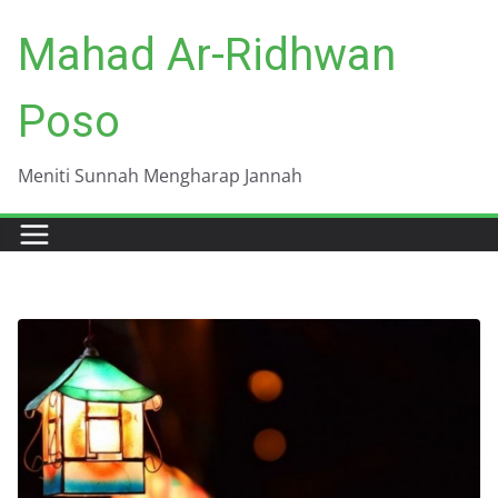
Skip
Mahad Ar-Ridhwan
to
content
Poso
Meniti Sunnah Mengharap Jannah