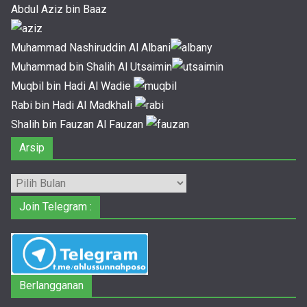
Abdul Aziz bin Baaz
Muhammad Nashiruddin Al Albani
Muhammad bin Shalih Al Utsaimin
Muqbil bin Hadi Al Wadie
Rabi bin Hadi Al Madkhali
Shalih bin Fauzan Al Fauzan
Arsip
Arsip
Join Telegram :
Berlangganan