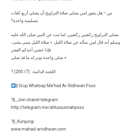
س – هل يجوز لمن يصلي صلاة التراويح أن يصلي أربع كعات
بتسليمة واحدة؟
يصلي التراويح ركعتين ركعتين، لما ثبت عن النبي صلى الله عليه
وسلم أنه قال لمن سأله عن صلاة الليل: « صلاة الليل مثنى مثنى،
فإذا خشي أحدكم الفجر
صلى واحدة توتر له ما قد صلى »
? اللجنة الدائمة : (7/ 200)
|| Grup Whatsap Ma’had Ar-Ridhwan Poso
?||_Join chanel telegram
http://telegram.me/ahlussunnahposo
?||_Kunjungi :
www.mahad-arridhwan.com