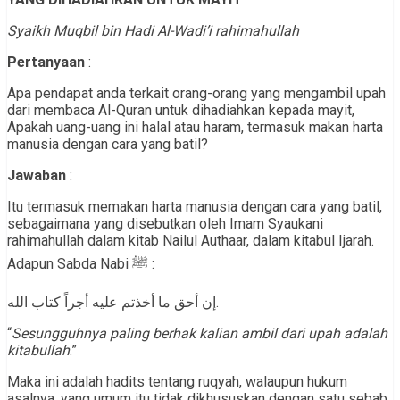
Syaikh Muqbil bin Hadi Al-Wadi’i rahimahullah
Pertanyaan
:
Apa pendapat anda terkait orang-orang yang mengambil upah
dari membaca Al-Quran untuk dihadiahkan kepada mayit,
Apakah uang-uang ini halal atau haram, termasuk makan harta
manusia dengan cara yang batil?
Jawaban
:
Itu termasuk memakan harta manusia dengan cara yang batil,
sebagaimana yang disebutkan oleh Imam Syaukani
rahimahullah dalam kitab Nailul Authaar, dalam kitabul Ijarah.
Adapun Sabda Nabi ﷺ :
إن أحق ما أخذتم عليه أجراً كتاب الله.
“
Sesungguhnya paling berhak kalian ambil dari upah adalah
kitabullah
.”
Maka ini adalah hadits tentang ruqyah, walaupun hukum
asalnya, yang umum itu tidak dikhususkan dengan satu sebab.