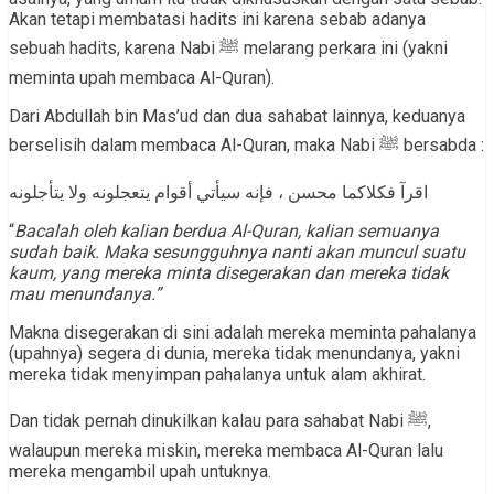
Akan tetapi membatasi hadits ini karena sebab adanya
sebuah hadits, karena Nabi ﷺ melarang perkara ini (yakni
meminta upah membaca Al-Quran).
Dari Abdullah bin Mas’ud dan dua sahabat lainnya, keduanya
berselisih dalam membaca Al-Quran, maka Nabi ﷺ bersabda :
اقرآ فكلاكما محسن ، فإنه سيأتي أقوام يتعجلونه ولا يتأجلونه
“
Bacalah oleh kalian berdua Al-Quran, kalian semuanya
sudah baik. Maka sesungguhnya nanti akan muncul suatu
kaum, yang mereka minta disegerakan dan mereka tidak
mau menundanya.”
Makna disegerakan di sini adalah mereka meminta pahalanya
(upahnya) segera di dunia, mereka tidak menundanya, yakni
mereka tidak menyimpan pahalanya untuk alam akhirat.
Dan tidak pernah dinukilkan kalau para sahabat Nabi ﷺ,
walaupun mereka miskin, mereka membaca Al-Quran lalu
mereka mengambil upah untuknya.