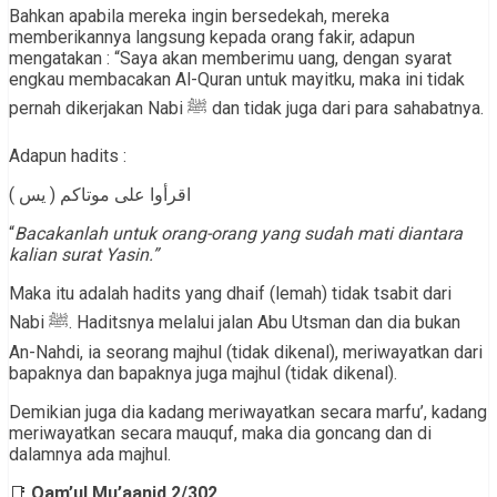
Bahkan apabila mereka ingin bersedekah, mereka
memberikannya langsung kepada orang fakir, adapun
mengatakan : “Saya akan memberimu uang, dengan syarat
engkau membacakan Al-Quran untuk mayitku, maka ini tidak
pernah dikerjakan Nabi ﷺ dan tidak juga dari para sahabatnya.
Adapun hadits :
اقرأوا على موتاكم ( يس )
“
Bacakanlah untuk orang-orang yang sudah mati diantara
kalian surat Yasin.”
Maka itu adalah hadits yang dhaif (lemah) tidak tsabit dari
Nabi ﷺ. Haditsnya melalui jalan Abu Utsman dan dia bukan
An-Nahdi, ia seorang majhul (tidak dikenal), meriwayatkan dari
bapaknya dan bapaknya juga majhul (tidak dikenal).
Demikian juga dia kadang meriwayatkan secara marfu’, kadang
meriwayatkan secara mauquf, maka dia goncang dan di
dalamnya ada majhul.
📑
Qam’ul Mu’aanid 2/302