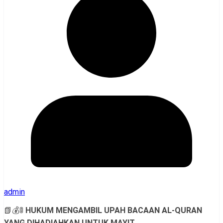
admin
📗💰🚦
HUKUM MENGAMBIL UPAH BACAAN AL-QURAN
YANG DIHADIAHKAN UNTUK MAYIT