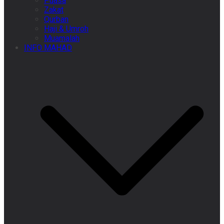
Puasa
Zakat
Qurban
Haji & Umroh
Muamalah
INFO MAHAD