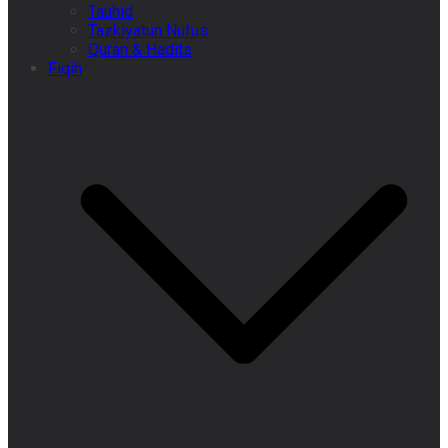
Tauhid
Tazkiyatun Nufus
Quran & Hadits
Fiqih