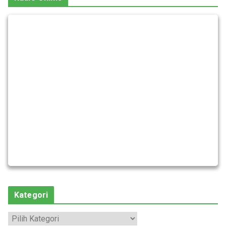
Kategori
K