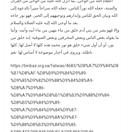
أعطاه الله من الوحي، بما أنزل الله عليه من الوحي من القرآن
والسنة، جعله الله نوراً للناس، جعله الله سراجاً منيراً بالدعوة إلى
الله وبيان الحق للناس وإنذارهم وتوجيههم إلى الخير، فهو نور جاءه
بعد ما أوحى الله إليه عليه الصلاة والسلام. .
وإلا فهو بشر من بني آدم خلق من ماء مهين من ماء أبيه وأمه، وأما
ما يقوله بعض الناس وبعض المخرفين وبعض الصوفية: إنه خلق من
نور، أو أن أول شيء خلق هو نور محمد هذه كلها لا أصل لها، كلها
باطلة، ويروى في أخبار موضوعة لا أساس لها. نعم.
https://binbaz.org.sa/fatwas/4683/%D8%A7%D9%84%D8
%B1%D8%AF-%D8%B9%D9%84%D9%89-
%D9%85%D9%82%D9%88%D9%84%D8%A9-
%D8%A7%D9%86-
%D8%A7%D9%84%D8%B1%D8%B3%D9%88%D9%84-
%D8%B5%D9%84%D9%89-
%D8%A7%D9%84%D9%84%D9%87-
%D8%B9%D9%84%D9%8A%D9%87-
%D9%88%D8%B3%D9%84%D9%85-