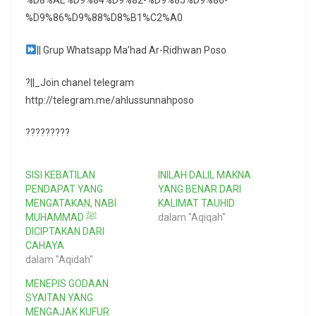
%D8%AE%D9%84%D9%82-%D9%85%D9%86-
%D9%86%D9%88%D8%B1%C2%A0
|| Grup Whatsapp Ma’had Ar-Ridhwan Poso
?||_Join chanel telegram
http://telegram.me/ahlussunnahposo
?????????
SISI KEBATILAN
INILAH DALIL MAKNA
PENDAPAT YANG
YANG BENAR DARI
MENGATAKAN, NABI
KALIMAT TAUHID
MUHAMMAD ﷺ
dalam "Aqiqah"
DICIPTAKAN DARI
CAHAYA
dalam "Aqidah"
MENEPIS GODAAN
SYAITAN YANG
MENGAJAK KUFUR