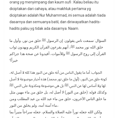
orang yg menyimpang dan kaum sufi : Kalau beliau itu
diciptakan dari cahaya, atau makhluk pertama yg
diciptakan adalah Nur Muhammad, ini semua adalah tiada
dasarnya dan semuanya batil, dan diriwayatkan hadits-
hadits palsu yg tidak ada dasarnya. Naam.
السؤال: سمعت ناس يقولون: إن الرسول ﷺ خلق من نور، وأول ما
خلق الله نور محمد ﷺ، أنهم يقرءون القرآن الكريم ويهدون ثواب
القرآن إلى روح الرسول ﷺ وللأموات، أفيدونا عن صحة هذا جزاكم
خيراً؟
الجواب: أما ما يقول الناس من أنه خلق من النور هذا كله لا أصل له،
كونه خلق من النور، (أول ما خلق نور محمد) هذه أخبار موضوعة لا أصل
لها ولا أساس لها عن النبي ﷺ بل هي موضوعة ومكذوبة على النبي ﷺ.
وكذلك قوله: (خلق من النور) لا أصل له، بل خلق من ماء مهين مثل
ما خلق الناس الآخرون، خلق من ماء عبد الله بن عبد المطلب ومن
ماء آمنة أمه، ولم يخلق من النور،
ولكن الله جعله نوراً عليه الصلاة والسلام، جعله سراجاً منيراً بما