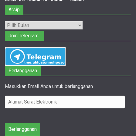
Arsip
Arsip
Join Telegram :
Berlangganan
Masukkan Email Anda untuk berlangganan
A
l
a
m
Berlangganan
a